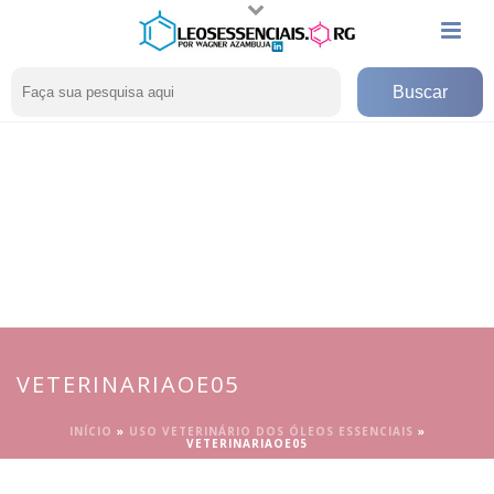
VETERINARIAOE05
INÍCIO
»
USO VETERINÁRIO DOS ÓLEOS ESSENCIAIS
»
VETERINARIAOE05