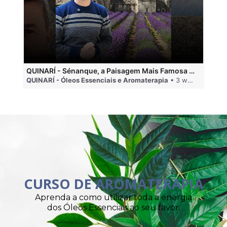
QUINARÍ - Sénanque, a Paisagem Mais Famosa da Aromaterapia
QUINARÍ - Óleos Essenciais e Aromaterapia
• 3 weeks ago
QU
CURSO DE AROMATERAPIA
Aprenda a como utilizar toda a energia
dos Óleos Essenciais ao seu favor.