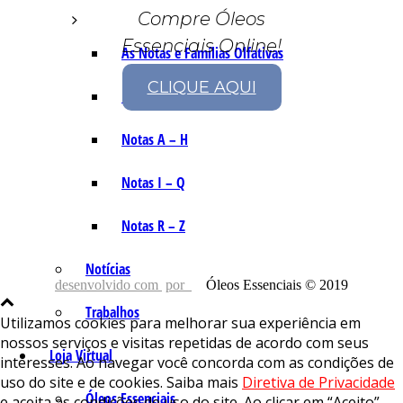
Compre Óleos
Essenciais Online!
As Notas e Famílias Olfativas
CLIQUE AQUI
Marketing Olfativo
Notas A – H
Notas I – Q
Notas R – Z
Notícias
desenvolvido com
por
Óleos Essenciais © 2019
Trabalhos
Utilizamos cookies para melhorar sua experiência em
nossos serviços e visitas repetidas de acordo com seus
Loja Virtual
interesses. Ao navegar você concorda com as condições de
uso do site e de cookies. Saiba mais
Diretiva de Privacidade
Óleos Essenciais
e aceita as condições de uso do site. Ao clicar em “Aceito”,