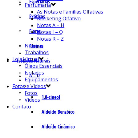
Especiarias
Perfumaria
As Notas e Famílias Olfativas
Exóticos
Marketing Olfativo
Notas A – H
Flores
Notas I – Q
Notas R – Z
Notícias
Resinas
Trabalhos
Loja Virtual
Isolados Naturais
Óleos Essenciais
Isolados
A – D
Equipamentos
Fotos e Vídeos
Fotos
1.8-cineol
Vídeos
Contato
Aldeído Benzóico
Aldeído Cinâmico