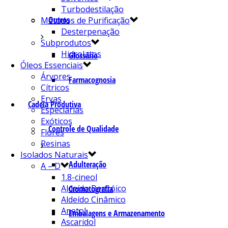
Turbodestilação
Outros
Métodos de Purificação
Desterpenação
Subprodutos
Hidrolatos
Glossário
Óleos Essenciais
Árvores
Farmacognosia
Cítricos
Ervas
Cadeia Produtiva
Especiarias
Exóticos
Controle de Qualidade
Flores
Resinas
Isolados Naturais
Adulteração
A – D
1.8-cineol
Aldeído Benzóico
Cromatografia
Aldeído Cinâmico
Anetol
Embalagens e Armazenamento
Ascaridol