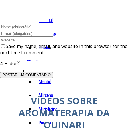
I – L
Lemonal
Limoneno
Save my name, email, and website in this browser for the
Linalol
next time I comment.
M – P
4
−
dois
=
Mentol
Mirceno
VÍDEOS SOBRE
Miristicina
AROMATERAPIA DA
QUINARI
Pineno