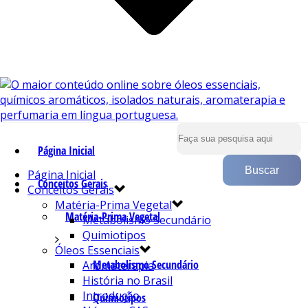
Página Inicial
Página Inicial
Conceitos Gerais
Conceitos Gerais
Matéria-Prima Vegetal
Matéria-Prima Vegetal
Metabolismo Secundário
Quimiotipos
Óleos Essenciais
Metabolismo Secundário
Aromaterapia
História no Brasil
Introdução
Quimiotipos