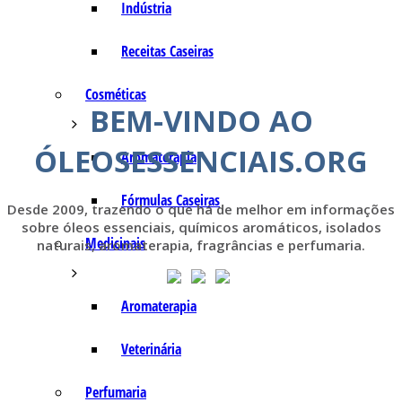
Indústria
Receitas Caseiras
Cosméticas
BEM-VINDO AO
ÓLEOSESSENCIAIS.ORG
Aromaterapia
Fórmulas Caseiras
Desde 2009, trazendo o que há de melhor em informações
sobre óleos essenciais, químicos aromáticos, isolados
Medicinais
naturais, aromaterapia, fragrâncias e perfumaria.
Aromaterapia
Veterinária
Perfumaria