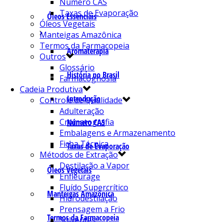
Número CAS
Taxas de Evaporação
Óleos Essenciais
Óleos Vegetais
Manteigas Amazônica
Termos da Farmacopeia
Aromaterapia
Outros
Glossário
História no Brasil
Farmacognosia
Cadeia Produtiva
Introdução
Controle de Qualidade
Adulteração
Cromatografia
Número CAS
Embalagens e Armazenamento
Ficha Técnica
Taxas de Evaporação
Métodos de Extração
Destilação a Vapor
Óleos Vegetais
Enfleurage
Fluído Supercrítico
Manteigas Amazônica
Hidrodestilação
Prensagem a Frio
Termos da Farmacopeia
Solventes