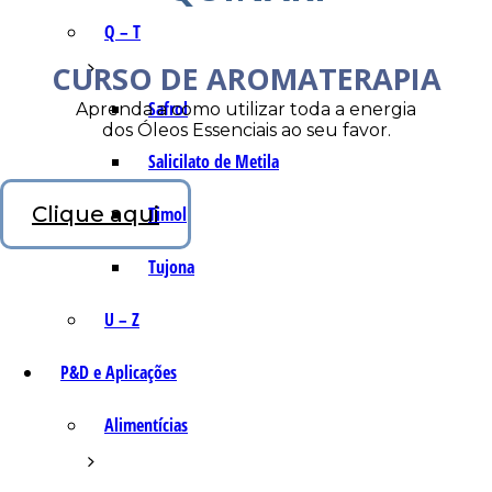
Q – T
CURSO DE AROMATERAPIA
Safrol
Aprenda a como utilizar toda a energia
dos Óleos Essenciais ao seu favor.
Salicilato de Metila
Clique aqui
Timol
Tujona
U – Z
P&D e Aplicações
Alimentícias