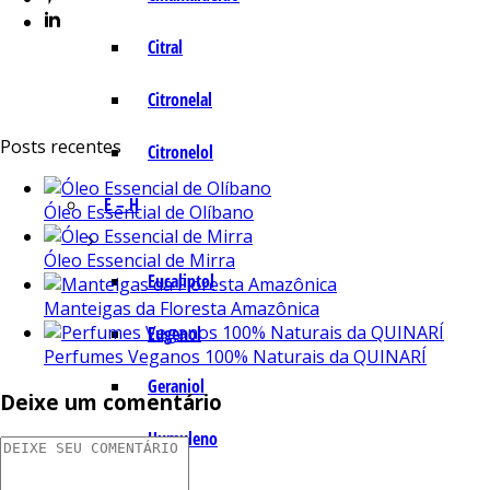
Citral
Citronelal
Posts recentes
Citronelol
E – H
Óleo Essencial de Olíbano
Óleo Essencial de Mirra
Eucaliptol
Manteigas da Floresta Amazônica
Eugenol
Perfumes Veganos 100% Naturais da QUINARÍ
Geraniol
Deixe um comentário
Humuleno