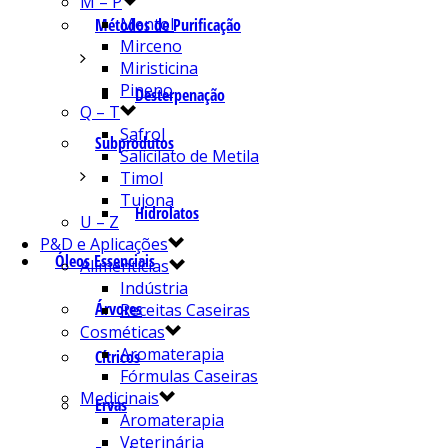
M – P
Mentol
Métodos de Purificação
Mirceno
Miristicina
Pineno
Desterpenação
Q – T
Safrol
Subprodutos
Salicilato de Metila
Timol
Tujona
Hidrolatos
U – Z
P&D e Aplicações
Óleos Essenciais
Alimentícias
Indústria
Árvores
Receitas Caseiras
Cosméticas
Aromaterapia
Cítricos
Fórmulas Caseiras
Medicinais
Ervas
Aromaterapia
Veterinária