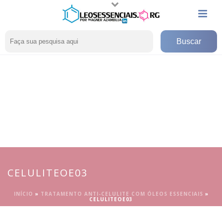
CELULITEOE03
INÍCIO
»
TRATAMENTO ANTI-CELULITE COM ÓLEOS ESSENCIAIS
»
CELULITEOE03