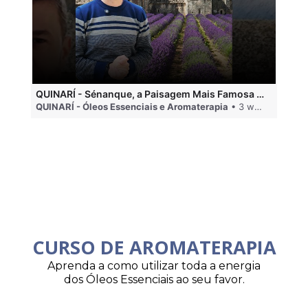
QUINARÍ - Sénanque, a Paisagem Mais Famosa da Aromaterapia
QUINARÍ - Óleos Essenciais e Aromaterapia
• 3 weeks ago
QU
CURSO DE AROMATERAPIA
Aprenda a como utilizar toda a energia
dos Óleos Essenciais ao seu favor.