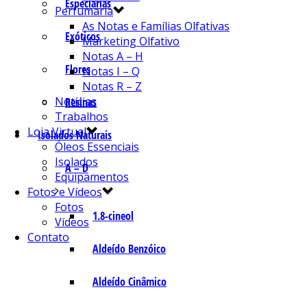
Especiarias
Perfumaria
As Notas e Famílias Olfativas
Exóticos
Marketing Olfativo
Notas A – H
Flores
Notas I – Q
Notas R – Z
Notícias
Resinas
Trabalhos
Loja Virtual
Isolados Naturais
Óleos Essenciais
Isolados
A – D
Equipamentos
Fotos e Vídeos
Fotos
1.8-cineol
Vídeos
Contato
Aldeído Benzóico
Aldeído Cinâmico