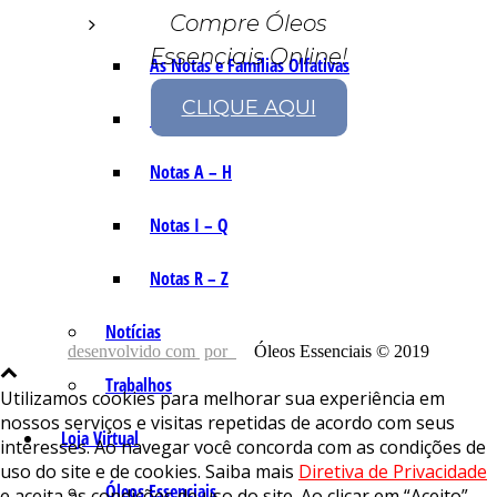
Compre Óleos
Essenciais Online!
As Notas e Famílias Olfativas
CLIQUE AQUI
Marketing Olfativo
Notas A – H
Notas I – Q
Notas R – Z
Notícias
desenvolvido com
por
Óleos Essenciais © 2019
Trabalhos
Utilizamos cookies para melhorar sua experiência em
nossos serviços e visitas repetidas de acordo com seus
Loja Virtual
interesses. Ao navegar você concorda com as condições de
uso do site e de cookies. Saiba mais
Diretiva de Privacidade
Óleos Essenciais
e aceita as condições de uso do site. Ao clicar em “Aceito”,