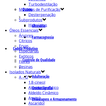
Turbodestilação
Outros
Métodos de Purificação
Desterpenação
Subprodutos
Hidrolatos
Glossário
Óleos Essenciais
Árvores
Farmacognosia
Cítricos
Ervas
Cadeia Produtiva
Especiarias
Exóticos
Controle de Qualidade
Flores
Resinas
Isolados Naturais
Adulteração
A – D
1.8-cineol
Aldeído Benzóico
Cromatografia
Aldeído Cinâmico
Anetol
Embalagens e Armazenamento
Ascaridol