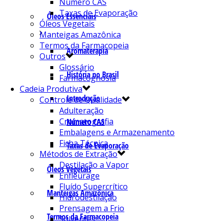
Número CAS
Taxas de Evaporação
Óleos Essenciais
Óleos Vegetais
Manteigas Amazônica
Termos da Farmacopeia
Aromaterapia
Outros
Glossário
História no Brasil
Farmacognosia
Cadeia Produtiva
Introdução
Controle de Qualidade
Adulteração
Cromatografia
Número CAS
Embalagens e Armazenamento
Ficha Técnica
Taxas de Evaporação
Métodos de Extração
Destilação a Vapor
Óleos Vegetais
Enfleurage
Fluído Supercrítico
Manteigas Amazônica
Hidrodestilação
Prensagem a Frio
Termos da Farmacopeia
Solventes