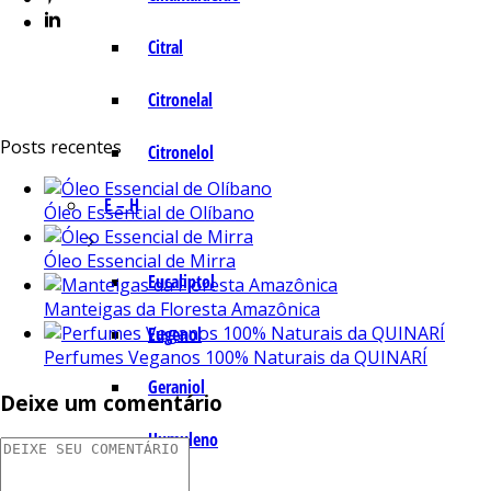
Citral
Citronelal
Posts recentes
Citronelol
E – H
Óleo Essencial de Olíbano
Óleo Essencial de Mirra
Eucaliptol
Manteigas da Floresta Amazônica
Eugenol
Perfumes Veganos 100% Naturais da QUINARÍ
Geraniol
Deixe um comentário
Humuleno