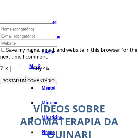
I – L
Lemonal
Limoneno
Save my name, email, and website in this browser for the
Linalol
next time I comment.
M – P
7
×
=
fifty six
Mentol
Mirceno
VÍDEOS SOBRE
Miristicina
AROMATERAPIA DA
QUINARI
Pineno