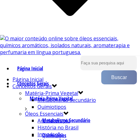
Página Inicial
Página Inicial
Conceitos Gerais
Conceitos Gerais
Matéria-Prima Vegetal
Matéria-Prima Vegetal
Metabolismo Secundário
Quimiotipos
Óleos Essenciais
Metabolismo Secundário
Aromaterapia
História no Brasil
Introdução
Quimiotipos