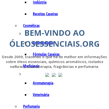
Indústria
Receitas Caseiras
Cosméticas
BEM-VINDO AO
ÓLEOSESSENCIAIS.ORG
Aromaterapia
Fórmulas Caseiras
Desde 2009, trazendo o que há de melhor em informações
sobre óleos essenciais, químicos aromáticos, isolados
Medicinais
naturais, aromaterapia, fragrâncias e perfumaria.
Aromaterapia
Veterinária
Perfumaria