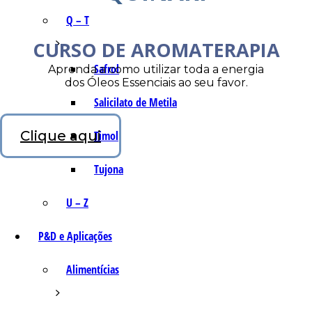
Q – T
CURSO DE AROMATERAPIA
Safrol
Aprenda a como utilizar toda a energia
dos Óleos Essenciais ao seu favor.
Salicilato de Metila
Clique aqui
Timol
Tujona
U – Z
P&D e Aplicações
Alimentícias