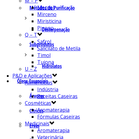
M – P
Mentol
Métodos de Purificação
Mirceno
Miristicina
Pineno
Desterpenação
Q – T
Safrol
Subprodutos
Salicilato de Metila
Timol
Tujona
Hidrolatos
U – Z
P&D e Aplicações
Óleos Essenciais
Alimentícias
Indústria
Árvores
Receitas Caseiras
Cosméticas
Aromaterapia
Cítricos
Fórmulas Caseiras
Medicinais
Ervas
Aromaterapia
Veterinária