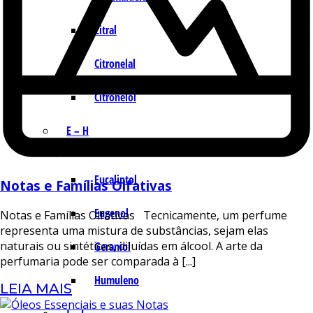
Citral
Citronelal
Citronelol
E – H
Eucaliptol
Notas e Famílias Olfativas
Eugenol
Notas e Famílias Olfativas Tecnicamente, um perfume
representa uma mistura de substâncias, sejam elas
naturais ou sintéticas, diluídas em álcool. A arte da
Geraniol
perfumaria pode ser comparada à [...]
Humuleno
LEIA MAIS