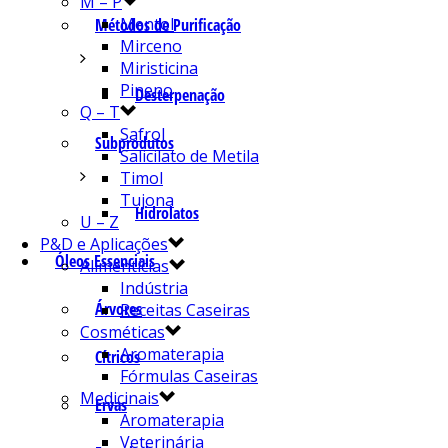
M – P
Mentol
Métodos de Purificação
Mirceno
Miristicina
Pineno
Desterpenação
Q – T
Safrol
Subprodutos
Salicilato de Metila
Timol
Tujona
Hidrolatos
U – Z
P&D e Aplicações
Óleos Essenciais
Alimentícias
Indústria
Árvores
Receitas Caseiras
Cosméticas
Aromaterapia
Cítricos
Fórmulas Caseiras
Medicinais
Ervas
Aromaterapia
Veterinária