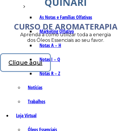
QUINARI
As Notas e Famílias Olfativas
CURSO DE AROMATERAPIA
Marketing Olfativo
Aprenda a como utilizar toda a energia
dos Óleos Essenciais ao seu favor.
Notas A – H
Notas I – Q
Clique aqui
Notas R – Z
Notícias
Trabalhos
Loja Virtual
Óleos Essenciais