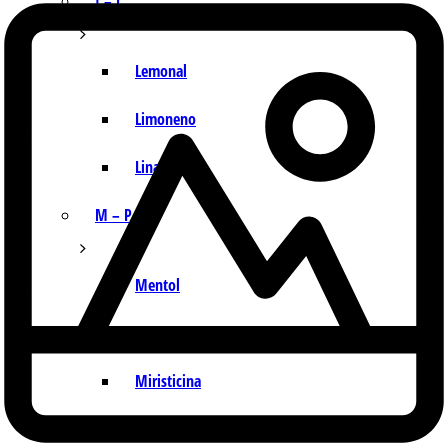
I – L
Lemonal
Limoneno
Linalol
M – P
Mentol
Mirceno
Miristicina
Pineno