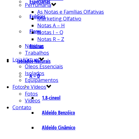
Especiarias
Perfumaria
As Notas e Famílias Olfativas
Exóticos
Marketing Olfativo
Notas A – H
Flores
Notas I – Q
Notas R – Z
Notícias
Resinas
Trabalhos
Loja Virtual
Isolados Naturais
Óleos Essenciais
Isolados
A – D
Equipamentos
Fotos e Vídeos
Fotos
1.8-cineol
Vídeos
Contato
Aldeído Benzóico
Aldeído Cinâmico