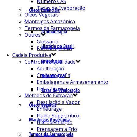
Número CAS
Taxas de Evaporação
Óleos Essenciais
Óleos Vegetais
Manteigas Amazônica
Termos da Farmacopeia
Aromaterapia
Outros
Glossário
História no Brasil
Farmacognosia
Cadeia Produtiva
Introdução
Controle de Qualidade
Adulteração
Cromatografia
Número CAS
Embalagens e Armazenamento
Ficha Técnica
Taxas de Evaporação
Métodos de Extração
Destilação a Vapor
Óleos Vegetais
Enfleurage
Fluído Supercrítico
Manteigas Amazônica
Hidrodestilação
Prensagem a Frio
Termos da Farmacopeia
Solventes