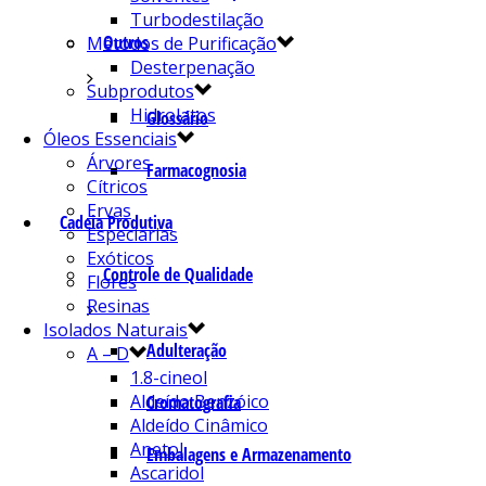
Turbodestilação
Outros
Métodos de Purificação
Desterpenação
Subprodutos
Hidrolatos
Glossário
Óleos Essenciais
Árvores
Farmacognosia
Cítricos
Ervas
Cadeia Produtiva
Especiarias
Exóticos
Controle de Qualidade
Flores
Resinas
Isolados Naturais
Adulteração
A – D
1.8-cineol
Aldeído Benzóico
Cromatografia
Aldeído Cinâmico
Anetol
Embalagens e Armazenamento
Ascaridol