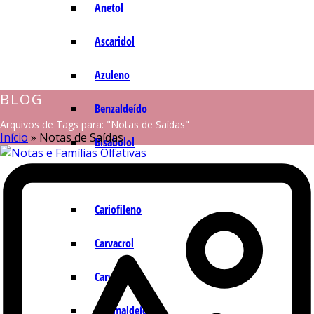
Anetol
Ascaridol
Azuleno
BLOG
Benzaldeído
Arquivos de Tags para: "Notas de Saídas"
Início
»
Notas de Saídas
Bisabolol
Camazuleno
Cariofileno
Carvacrol
Carvona
Cinamaldeído