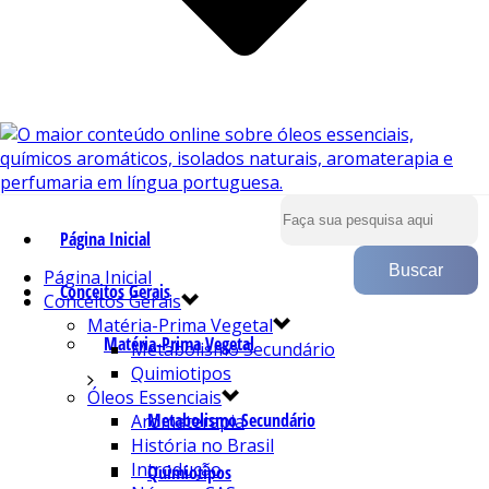
Página Inicial
Página Inicial
Conceitos Gerais
Conceitos Gerais
Matéria-Prima Vegetal
Matéria-Prima Vegetal
Metabolismo Secundário
Quimiotipos
Óleos Essenciais
Metabolismo Secundário
Aromaterapia
História no Brasil
Introdução
Quimiotipos