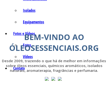
Isolados
Equipamentos
Fotos e Vídeos
BEM-VINDO AO
ÓLEOSESSENCIAIS.ORG
Fotos
Vídeos
Desde 2009, trazendo o que há de melhor em informações
sobre óleos essenciais, químicos aromáticos, isolados
Contato
naturais, aromaterapia, fragrâncias e perfumaria.