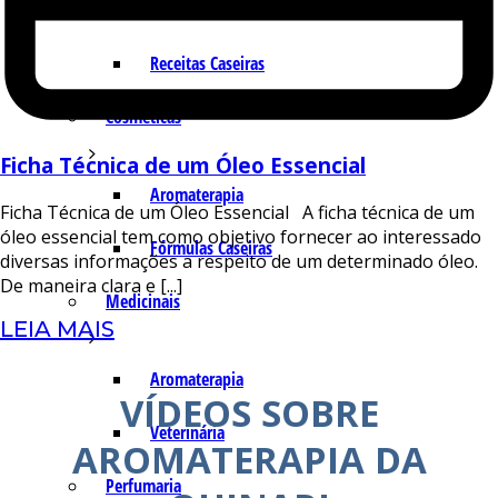
Indústria
Receitas Caseiras
Cosméticas
Ficha Técnica de um Óleo Essencial
Aromaterapia
Ficha Técnica de um Óleo Essencial A ficha técnica de um
óleo essencial tem como objetivo fornecer ao interessado
Fórmulas Caseiras
diversas informações a respeito de um determinado óleo.
De maneira clara e [...]
Medicinais
LEIA MAIS
Aromaterapia
VÍDEOS SOBRE
Veterinária
AROMATERAPIA DA
Perfumaria