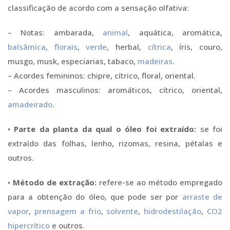
classificação de acordo com a sensação olfativa:
– Notas: ambarada,
animal
, aquática, aromática,
balsâmica
,
florais
,
verde
, herbal,
cítrica
, íris, couro,
musgo, musk, especiarias, tabaco,
madeiras
.
– Acordes femininos: chipre, cítrico, floral, oriental.
– Acordes masculinos: aromáticos, cítrico, oriental,
amadeirado
.
•
Parte da planta da qual o óleo foi extraído:
se foi
extraído das folhas, lenho, rizomas, resina, pétalas e
outros.
•
Método de extração:
refere-se ao método empregado
para a obtenção do óleo, que pode ser por
arraste de
vapor
,
prensagem a frio
,
solvente
,
hidrodestilação
,
CO2
hipercrítico
e outros.