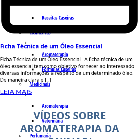
Indústria
Receitas Caseiras
Cosméticas
Ficha Técnica de um Óleo Essencial
Aromaterapia
Ficha Técnica de um Óleo Essencial A ficha técnica de um
óleo essencial tem como objetivo fornecer ao interessado
Fórmulas Caseiras
diversas informações a respeito de um determinado óleo.
De maneira clara e [...]
Medicinais
LEIA MAIS
Aromaterapia
VÍDEOS SOBRE
Veterinária
AROMATERAPIA DA
Perfumaria