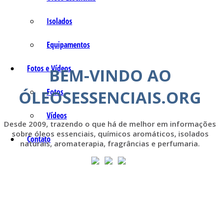
Isolados
Equipamentos
Fotos e Vídeos
BEM-VINDO AO
ÓLEOSESSENCIAIS.ORG
Fotos
Vídeos
Desde 2009, trazendo o que há de melhor em informações
sobre óleos essenciais, químicos aromáticos, isolados
Contato
naturais, aromaterapia, fragrâncias e perfumaria.