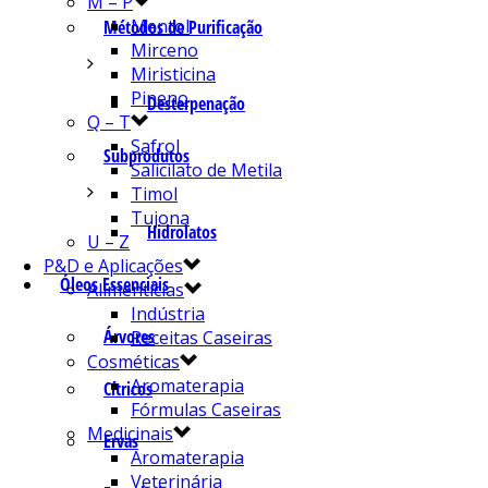
M – P
Mentol
Métodos de Purificação
Mirceno
Miristicina
Pineno
Desterpenação
Q – T
Safrol
Subprodutos
Salicilato de Metila
Timol
Tujona
Hidrolatos
U – Z
P&D e Aplicações
Óleos Essenciais
Alimentícias
Indústria
Árvores
Receitas Caseiras
Cosméticas
Aromaterapia
Cítricos
Fórmulas Caseiras
Medicinais
Ervas
Aromaterapia
Veterinária