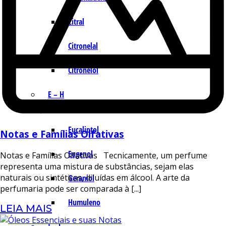
Citral
Citronelal
Citronelol
E – H
Eucaliptol
Notas e Famílias Olfativas
Eugenol
Notas e Famílias Olfativas Tecnicamente, um perfume
representa uma mistura de substâncias, sejam elas
naturais ou sintéticas, diluídas em álcool. A arte da
Geraniol
perfumaria pode ser comparada à [...]
Humuleno
LEIA MAIS