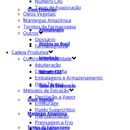
Número CAS
Taxas de Evaporação
Óleos Essenciais
Óleos Vegetais
Manteigas Amazônica
Termos da Farmacopeia
Aromaterapia
Outros
Glossário
História no Brasil
Farmacognosia
Cadeia Produtiva
Introdução
Controle de Qualidade
Adulteração
Cromatografia
Número CAS
Embalagens e Armazenamento
Ficha Técnica
Taxas de Evaporação
Métodos de Extração
Destilação a Vapor
Óleos Vegetais
Enfleurage
Fluído Supercrítico
Manteigas Amazônica
Hidrodestilação
Prensagem a Frio
Termos da Farmacopeia
Solventes