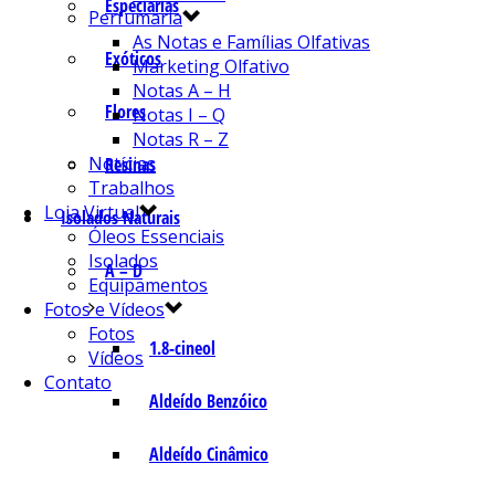
Especiarias
Perfumaria
As Notas e Famílias Olfativas
Exóticos
Marketing Olfativo
Notas A – H
Flores
Notas I – Q
Notas R – Z
Notícias
Resinas
Trabalhos
Loja Virtual
Isolados Naturais
Óleos Essenciais
Isolados
A – D
Equipamentos
Fotos e Vídeos
Fotos
1.8-cineol
Vídeos
Contato
Aldeído Benzóico
Aldeído Cinâmico