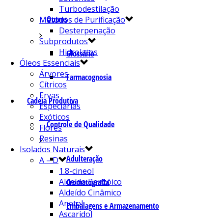
Turbodestilação
Outros
Métodos de Purificação
Desterpenação
Subprodutos
Hidrolatos
Glossário
Óleos Essenciais
Árvores
Farmacognosia
Cítricos
Ervas
Cadeia Produtiva
Especiarias
Exóticos
Controle de Qualidade
Flores
Resinas
Isolados Naturais
Adulteração
A – D
1.8-cineol
Aldeído Benzóico
Cromatografia
Aldeído Cinâmico
Anetol
Embalagens e Armazenamento
Ascaridol