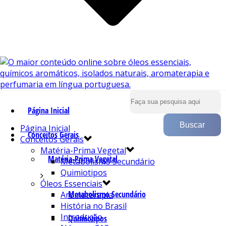
Página Inicial
Página Inicial
Conceitos Gerais
Conceitos Gerais
Matéria-Prima Vegetal
Matéria-Prima Vegetal
Metabolismo Secundário
Quimiotipos
Óleos Essenciais
Metabolismo Secundário
Aromaterapia
História no Brasil
Introdução
Quimiotipos