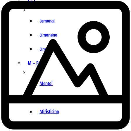
I – L
Lemonal
Limoneno
Linalol
M – P
Mentol
Mirceno
Miristicina
Pineno