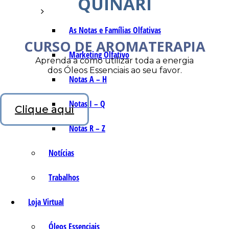
QUINARI
As Notas e Famílias Olfativas
CURSO DE AROMATERAPIA
Marketing Olfativo
Aprenda a como utilizar toda a energia
dos Óleos Essenciais ao seu favor.
Notas A – H
Notas I – Q
Clique aqui
Notas R – Z
Notícias
Trabalhos
Loja Virtual
Óleos Essenciais