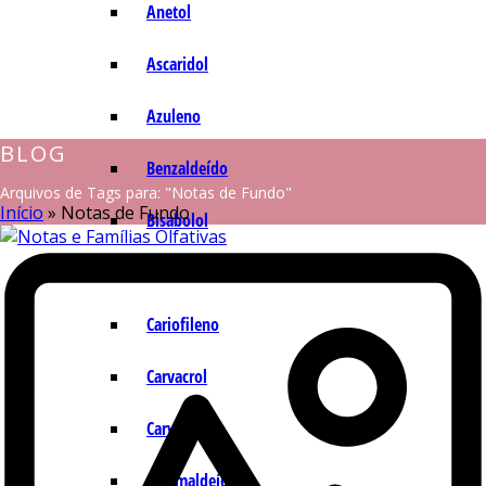
Anetol
Ascaridol
Azuleno
BLOG
Benzaldeído
Arquivos de Tags para: "Notas de Fundo"
Início
»
Notas de Fundo
Bisabolol
Camazuleno
Cariofileno
Carvacrol
Carvona
Cinamaldeído