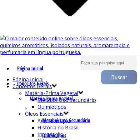
Página Inicial
Página Inicial
Conceitos Gerais
Conceitos Gerais
Matéria-Prima Vegetal
Matéria-Prima Vegetal
Metabolismo Secundário
Quimiotipos
Óleos Essenciais
Metabolismo Secundário
Aromaterapia
História no Brasil
Introdução
Quimiotipos