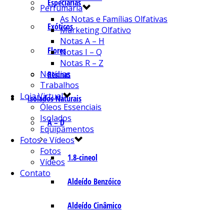
Especiarias
Perfumaria
As Notas e Famílias Olfativas
Exóticos
Marketing Olfativo
Notas A – H
Flores
Notas I – Q
Notas R – Z
Notícias
Resinas
Trabalhos
Loja Virtual
Isolados Naturais
Óleos Essenciais
Isolados
A – D
Equipamentos
Fotos e Vídeos
Fotos
1.8-cineol
Vídeos
Contato
Aldeído Benzóico
Aldeído Cinâmico