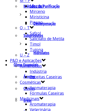
M – P
Mentol
Métodos de Purificação
Mirceno
Miristicina
Pineno
Desterpenação
Q – T
Safrol
Subprodutos
Salicilato de Metila
Timol
Tujona
Hidrolatos
U – Z
P&D e Aplicações
Óleos Essenciais
Alimentícias
Indústria
Árvores
Receitas Caseiras
Cosméticas
Aromaterapia
Cítricos
Fórmulas Caseiras
Medicinais
Ervas
Aromaterapia
Veterinária