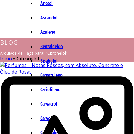
Anetol
Ascaridol
Azuleno
BLOG
Benzaldeído
Arquivos de Tags para: "Citronelol"
Início
»
Citronelol
Bisabolol
Camazuleno
Cariofileno
Carvacrol
Carvona
Cinamaldeído