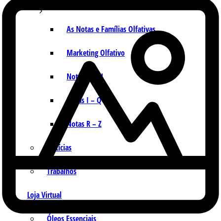
As Notas e Famílias Olfativas
Marketing Olfativo
Notas A – H
Notas I – Q
Notas R – Z
Notícias
Trabalhos
Loja Virtual
Óleos Essenciais