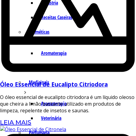
Indústria
Receitas Caseiras
Cosméticas
Aromaterapia
Fórmulas Caseiras
Medicinais
Óleo Essencial de Eucalipto Citriodora
O óleo essencial de eucalipto citriodora é um líquido oleoso
Aromaterapia
que cheira a limão bastante utilizado em produtos de
limpeza, repelente de insetos e saunas.
Veterinária
LEIA MAIS
Perfumaria