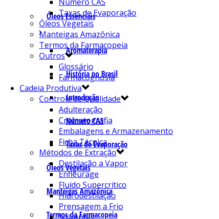
Número CAS
Taxas de Evaporação
Óleos Essenciais
Óleos Vegetais
Manteigas Amazônica
Termos da Farmacopeia
Aromaterapia
Outros
Glossário
História no Brasil
Farmacognosia
Cadeia Produtiva
Introdução
Controle de Qualidade
Adulteração
Cromatografia
Número CAS
Embalagens e Armazenamento
Ficha Técnica
Taxas de Evaporação
Métodos de Extração
Destilação a Vapor
Óleos Vegetais
Enfleurage
Fluído Supercrítico
Manteigas Amazônica
Hidrodestilação
Prensagem a Frio
Termos da Farmacopeia
Solventes