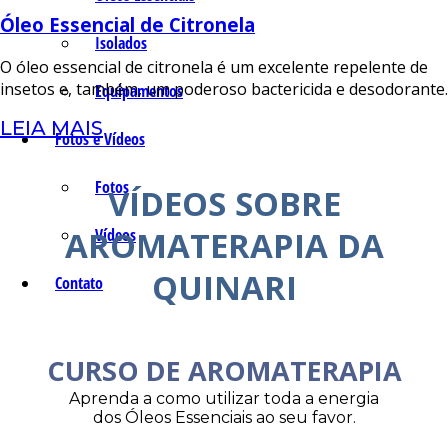
Óleo Essencial de Citronela
Isolados
O óleo essencial de citronela é um excelente repelente de
insetos e, também, um poderoso bactericida e desodorante.
Equipamentos
LEIA MAIS
Fotos e Vídeos
Fotos
VÍDEOS SOBRE
AROMATERAPIA DA
Vídeos
QUINARI
Contato
CURSO DE AROMATERAPIA
Aprenda a como utilizar toda a energia
dos Óleos Essenciais ao seu favor.