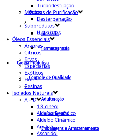
Turbodestilação
Outros
Métodos de Purificação
Desterpenação
Subprodutos
Hidrolatos
Glossário
Óleos Essenciais
Árvores
Farmacognosia
Cítricos
Ervas
Cadeia Produtiva
Especiarias
Exóticos
Controle de Qualidade
Flores
Resinas
Isolados Naturais
Adulteração
A – D
1.8-cineol
Aldeído Benzóico
Cromatografia
Aldeído Cinâmico
Anetol
Embalagens e Armazenamento
Ascaridol