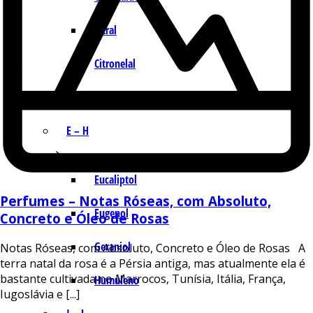
Citral
Citronelal
Citronelol
E – H
Eucaliptol
Perfumes – Notas Róseas, com Absoluto,
Eugenol
Concreto e Óleo de Rosas
Geraniol
Notas Róseas, com Absoluto, Concreto e Óleo de Rosas A
terra natal da rosa é a Pérsia antiga, mas atualmente ela é
bastante cultivada no Marrocos, Tunísia, Itália, França,
Humuleno
Iugoslávia e [...]