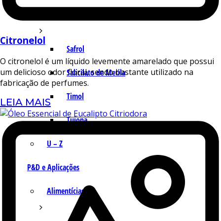
Q – T
Citronelol
Safrol
O citronelol é um líquido levemente amarelado que possui
um delicioso odor floral, sendo bastante utilizado na
Salicilato de Metila
fabricação de perfumes.
Timol
LEIA MAIS
Tujona
U – Z
P&D e Aplicações
Alimentícias