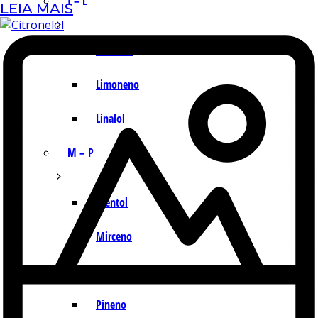
I – L
LEIA MAIS
Lemonal
Limoneno
Linalol
M – P
Mentol
Mirceno
Miristicina
Pineno