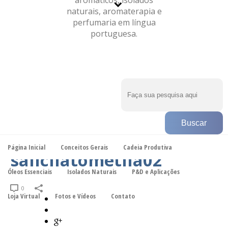
SALICILATOMETILA02
INÍCIO
»
SALICILATO DE METILA
»
SALICILATOMETILA02
Página Inicial
Conceitos Gerais
Cadeia Produtiva
salicilatometila02
Óleos Essenciais
Isolados Naturais
P&D e Aplicações
0
Loja Virtual
Fotos e Vídeos
Contato