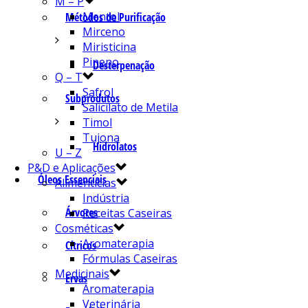
M – P
Mentol
Métodos de Purificação
Mirceno
Miristicina
Pineno
Desterpenação
Q – T
Safrol
Subprodutos
Salicilato de Metila
Timol
Tujona
Hidrolatos
U – Z
P&D e Aplicações
Óleos Essenciais
Alimentícias
Indústria
Árvores
Receitas Caseiras
Cosméticas
Aromaterapia
Cítricos
Fórmulas Caseiras
Medicinais
Ervas
Aromaterapia
Veterinária