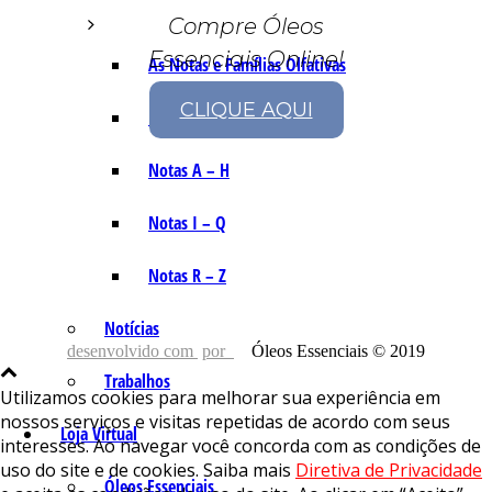
Compre Óleos
Essenciais Online!
As Notas e Famílias Olfativas
CLIQUE AQUI
Marketing Olfativo
Notas A – H
Notas I – Q
Notas R – Z
Notícias
desenvolvido com
por
Óleos Essenciais © 2019
Trabalhos
Utilizamos cookies para melhorar sua experiência em
nossos serviços e visitas repetidas de acordo com seus
Loja Virtual
interesses. Ao navegar você concorda com as condições de
uso do site e de cookies. Saiba mais
Diretiva de Privacidade
Óleos Essenciais