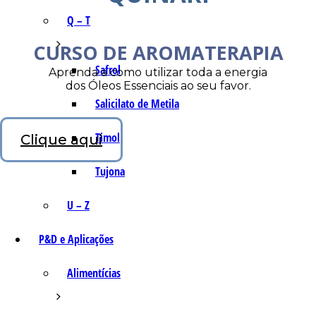
Q – T
CURSO DE AROMATERAPIA
Safrol
Aprenda a como utilizar toda a energia
dos Óleos Essenciais ao seu favor.
Salicilato de Metila
Timol
Clique aqui
Tujona
U – Z
P&D e Aplicações
Alimentícias