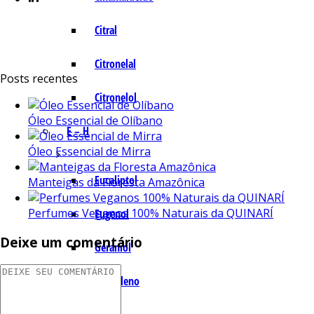
Citral
Citronelal
Posts recentes
Citronelol
Óleo Essencial de Olíbano
E – H
Óleo Essencial de Mirra
Eucaliptol
Manteigas da Floresta Amazônica
Perfumes Veganos 100% Naturais da QUINARÍ
Eugenol
Deixe um comentário
Geraniol
Humuleno