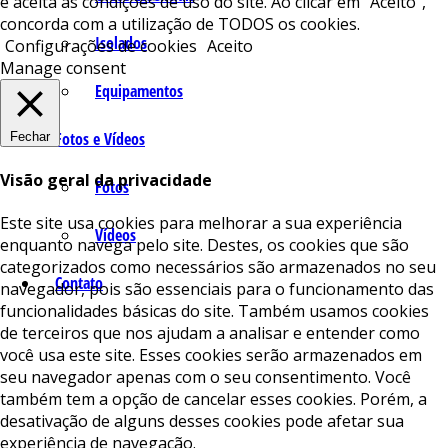
e aceita as condições de uso do site. Ao clicar em “Aceito”,
concorda com a utilização de TODOS os cookies.
Isolados
Configurações de cookies
Aceito
Manage consent
Equipamentos
Fotos e Vídeos
Fechar
Visão geral da privacidade
Fotos
Este site usa cookies para melhorar a sua experiência
Vídeos
enquanto navega pelo site. Destes, os cookies que são
categorizados como necessários são armazenados no seu
Contato
navegador, pois são essenciais para o funcionamento das
funcionalidades básicas do site. Também usamos cookies
de terceiros que nos ajudam a analisar e entender como
você usa este site. Esses cookies serão armazenados em
seu navegador apenas com o seu consentimento. Você
também tem a opção de cancelar esses cookies. Porém, a
desativação de alguns desses cookies pode afetar sua
experiência de navegação.