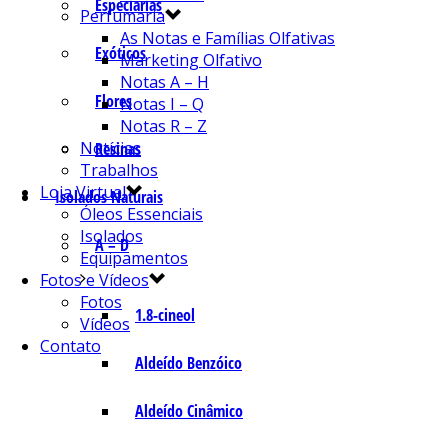
Especiarias
Perfumaria
As Notas e Famílias Olfativas
Exóticos
Marketing Olfativo
Notas A – H
Flores
Notas I – Q
Notas R – Z
Notícias
Resinas
Trabalhos
Loja Virtual
Isolados Naturais
Óleos Essenciais
Isolados
A – D
Equipamentos
Fotos e Vídeos
Fotos
1.8-cineol
Vídeos
Contato
Aldeído Benzóico
Aldeído Cinâmico