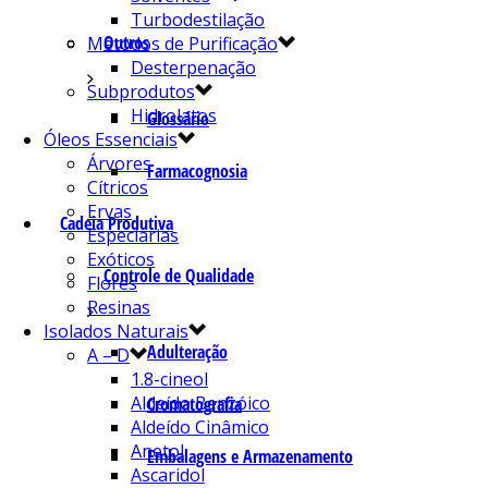
Turbodestilação
Outros
Métodos de Purificação
Desterpenação
Subprodutos
Hidrolatos
Glossário
Óleos Essenciais
Árvores
Farmacognosia
Cítricos
Ervas
Cadeia Produtiva
Especiarias
Exóticos
Controle de Qualidade
Flores
Resinas
Isolados Naturais
Adulteração
A – D
1.8-cineol
Aldeído Benzóico
Cromatografia
Aldeído Cinâmico
Anetol
Embalagens e Armazenamento
Ascaridol