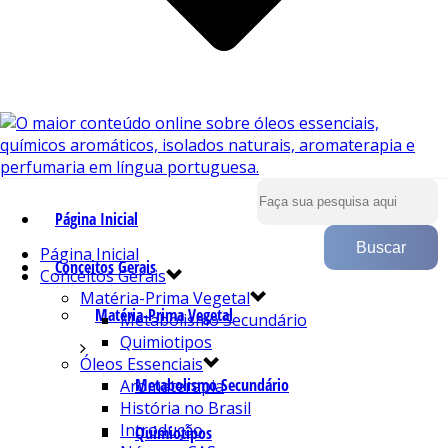
Página Inicial
Página Inicial
Conceitos Gerais
Conceitos Gerais
Matéria-Prima Vegetal
Matéria-Prima Vegetal
Metabolismo Secundário
Quimiotipos
Óleos Essenciais
Metabolismo Secundário
Aromaterapia
História no Brasil
Introdução
Quimiotipos