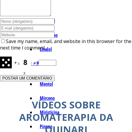
I – L
Lemonal
Limoneno
Save my name, email, and website in this browser for the
next time I comment.
Linalol
+
=
M – P
Mentol
Mirceno
VÍDEOS SOBRE
Miristicina
AROMATERAPIA DA
QUINARI
Pineno