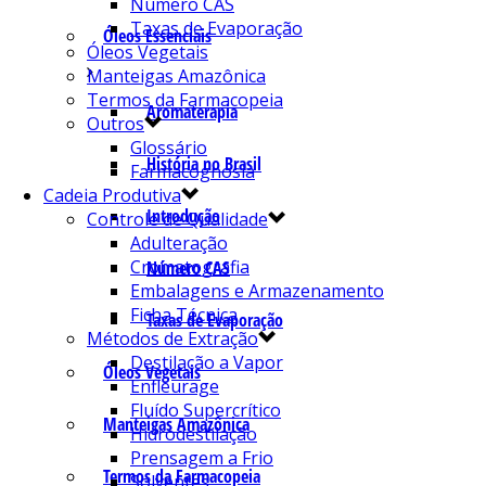
Número CAS
Taxas de Evaporação
Óleos Essenciais
Óleos Vegetais
Manteigas Amazônica
Termos da Farmacopeia
Aromaterapia
Outros
Glossário
História no Brasil
Farmacognosia
Cadeia Produtiva
Introdução
Controle de Qualidade
Adulteração
Cromatografia
Número CAS
Embalagens e Armazenamento
Ficha Técnica
Taxas de Evaporação
Métodos de Extração
Destilação a Vapor
Óleos Vegetais
Enfleurage
Fluído Supercrítico
Manteigas Amazônica
Hidrodestilação
Prensagem a Frio
Termos da Farmacopeia
Solventes