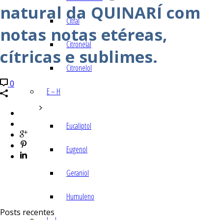
natural da QUINARÍ com
Citral
notas notas etéreas,
Citronelal
cítricas e sublimes.
Citronelol
0
E – H
Eucaliptol
Eugenol
Geraniol
Humuleno
Posts recentes