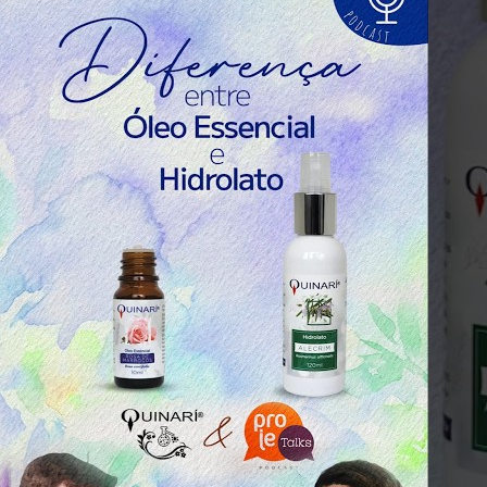
Indústria
Receitas Caseiras
Cosméticas
Aromaterapia
Fórmulas Caseiras
Medicinais
Aromaterapia
Veterinária
Perfumaria