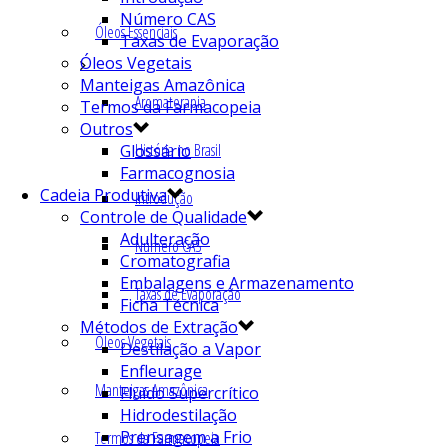
Número CAS
Óleos Essenciais
Taxas de Evaporação
Óleos Vegetais
Manteigas Amazônica
Aromaterapia
Termos da Farmacopeia
Outros
História no Brasil
Glossário
Farmacognosia
Cadeia Produtiva
Introdução
Controle de Qualidade
Adulteração
Número CAS
Cromatografia
Embalagens e Armazenamento
Taxas de Evaporação
Ficha Técnica
Métodos de Extração
Óleos Vegetais
Destilação a Vapor
Enfleurage
Manteigas Amazônica
Fluído Supercrítico
Hidrodestilação
Prensagem a Frio
Termos da Farmacopeia