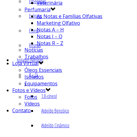
Especiarias
Veterinária
Perfumaria
Exóticos
As Notas e Famílias Olfativas
Marketing Olfativo
Notas A – H
Flores
Notas I – Q
Notas R – Z
Resinas
Notícias
Trabalhos
Isolados Naturais
Loja Virtual
Óleos Essenciais
A – D
Isolados
Equipamentos
Fotos e Vídeos
1.8-cineol
Fotos
Vídeos
Contato
Aldeído Benzóico
Aldeído Cinâmico