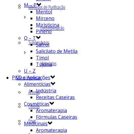
M – P
Métodos de Purificação
Mentol
Mirceno
Miristicina
Desterpenação
Pineno
Q – T
Subprodutos
Safrol
Salicilato de Metila
Timol
Hidrolatos
Tujona
U – Z
P&D e Aplicações
Óleos Essenciais
Alimentícias
Indústria
Árvores
Receitas Caseiras
Cosméticas
Cítricos
Aromaterapia
Fórmulas Caseiras
Ervas
Medicinais
Aromaterapia