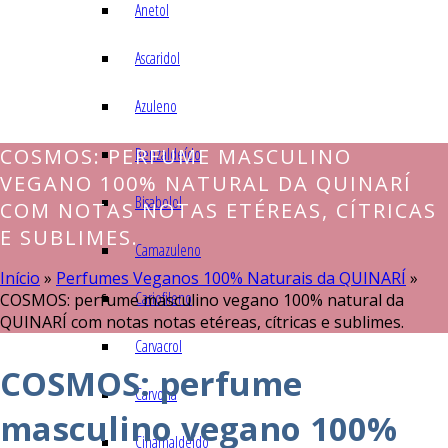
Anetol
Ascaridol
Azuleno
COSMOS: PERFUME MASCULINO
Benzaldeído
VEGANO 100% NATURAL DA QUINARÍ
Bisabolol
COM NOTAS NOTAS ETÉREAS, CÍTRICAS
E SUBLIMES.
Camazuleno
Início
»
Perfumes Veganos 100% Naturais da QUINARÍ
»
Cariofileno
COSMOS: perfume masculino vegano 100% natural da
QUINARÍ com notas notas etéreas, cítricas e sublimes.
Carvacrol
COSMOS: perfume
Carvona
masculino vegano 100%
Cinamaldeído