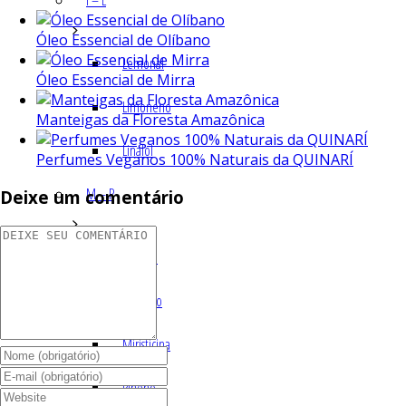
I – L
Óleo Essencial de Olíbano
Lemonal
Óleo Essencial de Mirra
Limoneno
Manteigas da Floresta Amazônica
Linalol
Perfumes Veganos 100% Naturais da QUINARÍ
M – P
Deixe um comentário
Mentol
Mirceno
Miristicina
Pineno