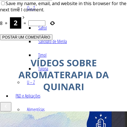
Save my name, email, and website in this browser for the
Q – T
next time I comment.
8
+
=
Safrol
Salicilato de Metila
Timol
VÍDEOS SOBRE
Tujona
AROMATERAPIA DA
U – Z
QUINARI
P&D e Aplicações
Alimentícias