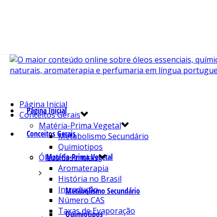
Página Inicial
Página Inicial
Conceitos Gerais
Matéria-Prima Vegetal
Conceitos Gerais
Metabolismo Secundário
Quimiotipos
Matéria-Prima Vegetal
Óleos Essenciais
Aromaterapia
História no Brasil
Introdução
Metabolismo Secundário
Número CAS
Taxas de Evaporação
Quimiotipos