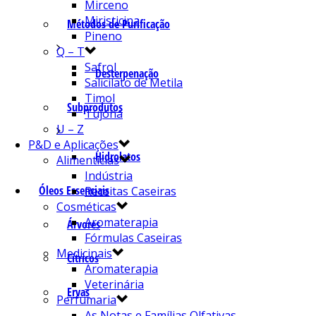
Mirceno
Miristicina
Métodos de Purificação
Pineno
Q – T
Safrol
Desterpenação
Salicilato de Metila
Timol
Subprodutos
Tujona
U – Z
P&D e Aplicações
Hidrolatos
Alimentícias
Indústria
Óleos Essenciais
Receitas Caseiras
Cosméticas
Aromaterapia
Árvores
Fórmulas Caseiras
Medicinais
Cítricos
Aromaterapia
Veterinária
Ervas
Perfumaria
As Notas e Famílias Olfativas