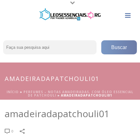
AMADEIRADAPATCHOULI01
INÍCIO
»
PERFUMES – NOTAS AMADEIRADAS, COM ÓLEO ESSENCIAL
DE PATCHOULI
»
AMADEIRADAPATCHOULI01
amadeiradapatchouli01
0