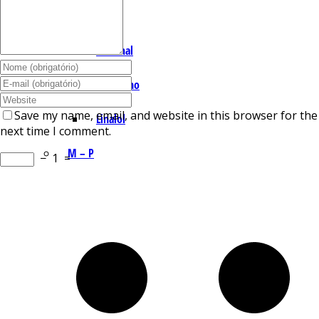
I – L
Lemonal
Limoneno
Save my name, email, and website in this browser for the
Linalol
next time I comment.
M – P
−
1
=
Mentol
Mirceno
Miristicina
Pineno