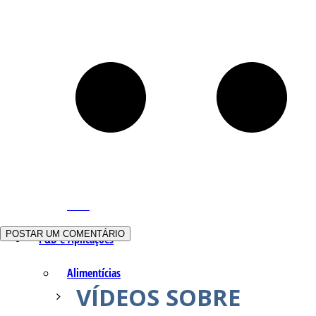
Q – T
Safrol
Salicilato de Metila
Timol
Tujona
U – Z
P&D e Aplicações
Alimentícias
VÍDEOS SOBRE