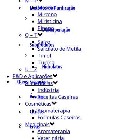
M – P
Mentol
Métodos de Purificação
Mirceno
Miristicina
Pineno
Desterpenação
Q – T
Safrol
Subprodutos
Salicilato de Metila
Timol
Tujona
Hidrolatos
U – Z
P&D e Aplicações
Óleos Essenciais
Alimentícias
Indústria
Árvores
Receitas Caseiras
Cosméticas
Aromaterapia
Cítricos
Fórmulas Caseiras
Medicinais
Ervas
Aromaterapia
Veterinária