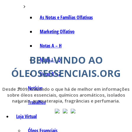
As Notas e Famílias Olfativas
Marketing Olfativo
Notas A – H
BEM-VINDO AO
Notas I – Q
ÓLEOSESSENCIAIS.ORG
Notas R – Z
Notícias
Desde 2009, trazendo o que há de melhor em informações
sobre óleos essenciais, químicos aromáticos, isolados
naturais, aromaterapia, fragrâncias e perfumaria.
Trabalhos
Loja Virtual
Óleos Essenciais