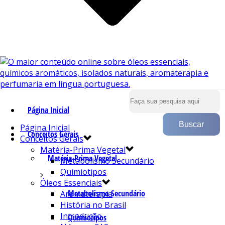
Página Inicial
Página Inicial
Conceitos Gerais
Conceitos Gerais
Matéria-Prima Vegetal
Matéria-Prima Vegetal
Metabolismo Secundário
Quimiotipos
Óleos Essenciais
Metabolismo Secundário
Aromaterapia
História no Brasil
Introdução
Quimiotipos