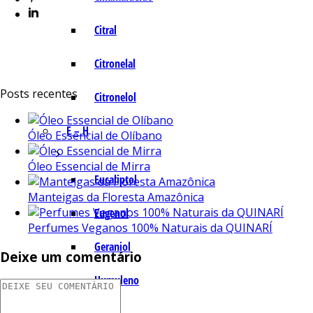
Citral
Citronelal
Posts recentes
Citronelol
E – H
Óleo Essencial de Olíbano
Óleo Essencial de Mirra
Eucaliptol
Manteigas da Floresta Amazônica
Eugenol
Perfumes Veganos 100% Naturais da QUINARÍ
Geraniol
Deixe um comentário
Humuleno