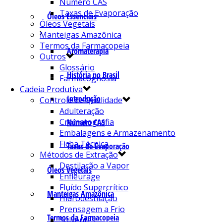
Número CAS
Taxas de Evaporação
Óleos Essenciais
Óleos Vegetais
Manteigas Amazônica
Termos da Farmacopeia
Aromaterapia
Outros
Glossário
História no Brasil
Farmacognosia
Cadeia Produtiva
Introdução
Controle de Qualidade
Adulteração
Cromatografia
Número CAS
Embalagens e Armazenamento
Ficha Técnica
Taxas de Evaporação
Métodos de Extração
Destilação a Vapor
Óleos Vegetais
Enfleurage
Fluído Supercrítico
Manteigas Amazônica
Hidrodestilação
Prensagem a Frio
Termos da Farmacopeia
Solventes