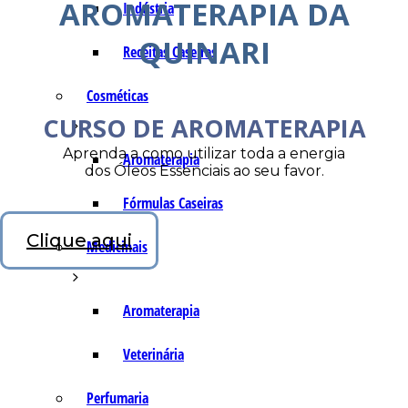
AROMATERAPIA DA
Indústria
QUINARI
Receitas Caseiras
Cosméticas
CURSO DE AROMATERAPIA
Aprenda a como utilizar toda a energia
Aromaterapia
dos Óleos Essenciais ao seu favor.
Fórmulas Caseiras
Clique aqui
Medicinais
Aromaterapia
Veterinária
Perfumaria