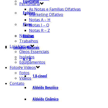
Especiarias
Perfumaria
As Notas e Famílias Olfativas
Exóticos
Marketing Olfativo
Notas A – H
Flores
Notas I – Q
Notas R – Z
Notícias
Resinas
Trabalhos
Loja Virtual
Isolados Naturais
Óleos Essenciais
Isolados
A – D
Equipamentos
Fotos e Vídeos
Fotos
1.8-cineol
Vídeos
Contato
Aldeído Benzóico
Aldeído Cinâmico