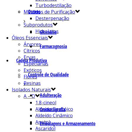
Turbodestilação
Outros
Métodos de Purificação
Desterpenação
Subprodutos
Hidrolatos
Glossário
Óleos Essenciais
Árvores
Farmacognosia
Cítricos
Ervas
Cadeia Produtiva
Especiarias
Exóticos
Controle de Qualidade
Flores
Resinas
Isolados Naturais
Adulteração
A – D
1.8-cineol
Aldeído Benzóico
Cromatografia
Aldeído Cinâmico
Anetol
Embalagens e Armazenamento
Ascaridol