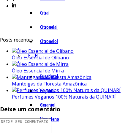
Citral
Citronelal
Posts recentes
Citronelol
E – H
Óleo Essencial de Olíbano
Óleo Essencial de Mirra
Eucaliptol
Manteigas da Floresta Amazônica
Eugenol
Perfumes Veganos 100% Naturais da QUINARÍ
Geraniol
Deixe um comentário
Humuleno