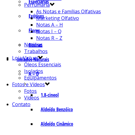
Especiarias
Perfumaria
As Notas e Famílias Olfativas
Exóticos
Marketing Olfativo
Notas A – H
Flores
Notas I – Q
Notas R – Z
Notícias
Resinas
Trabalhos
Loja Virtual
Isolados Naturais
Óleos Essenciais
Isolados
A – D
Equipamentos
Fotos e Vídeos
Fotos
1.8-cineol
Vídeos
Contato
Aldeído Benzóico
Aldeído Cinâmico