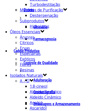
Turbodestilação
Outros
Métodos de Purificação
Desterpenação
Subprodutos
Hidrolatos
Glossário
Óleos Essenciais
Árvores
Farmacognosia
Cítricos
Ervas
Cadeia Produtiva
Especiarias
Exóticos
Controle de Qualidade
Flores
Resinas
Isolados Naturais
Adulteração
A – D
1.8-cineol
Aldeído Benzóico
Cromatografia
Aldeído Cinâmico
Anetol
Embalagens e Armazenamento
Ascaridol