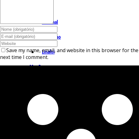
I – L
Lemonal
Limoneno
Save my name, email, and website in this browser for the
Linalol
next time I comment.
M – P
Mentol
Mirceno
Miristicina
Pineno