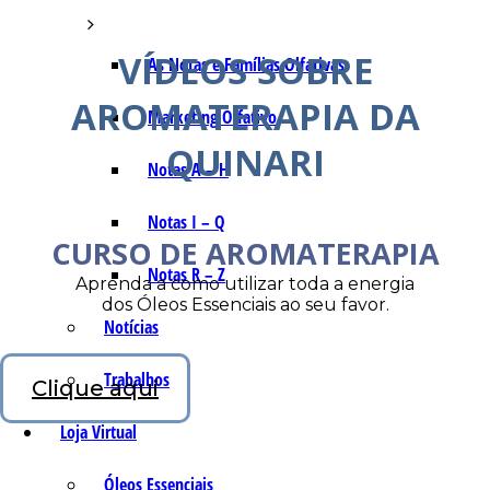
VÍDEOS SOBRE
As Notas e Famílias Olfativas
AROMATERAPIA DA
Marketing Olfativo
QUINARI
Notas A – H
Notas I – Q
CURSO DE AROMATERAPIA
Notas R – Z
Aprenda a como utilizar toda a energia
dos Óleos Essenciais ao seu favor.
Notícias
Trabalhos
Clique aqui
Loja Virtual
Óleos Essenciais