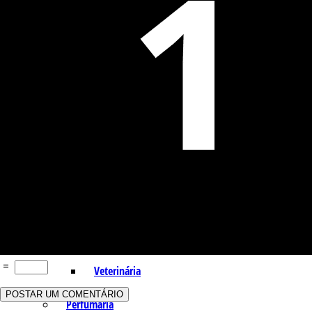
Indústria
Receitas Caseiras
Cosméticas
Aromaterapia
Fórmulas Caseiras
Medicinais
Aromaterapia
=
Veterinária
Perfumaria