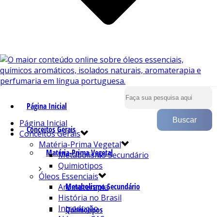
Página Inicial
Página Inicial
Conceitos Gerais
Conceitos Gerais
Matéria-Prima Vegetal
Matéria-Prima Vegetal
Metabolismo Secundário
Quimiotipos
Óleos Essenciais
Metabolismo Secundário
Aromaterapia
História no Brasil
Introdução
Quimiotipos