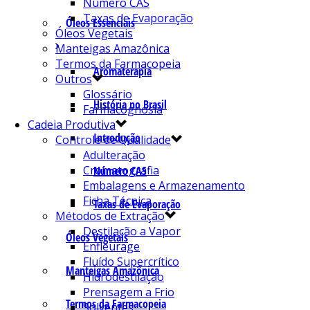
Número CAS
Taxas de Evaporação
Óleos Essenciais
Óleos Vegetais
Manteigas Amazônica
Termos da Farmacopeia
Aromaterapia
Outros
Glossário
História no Brasil
Farmacognosia
Cadeia Produtiva
Introdução
Controle de Qualidade
Adulteração
Cromatografia
Número CAS
Embalagens e Armazenamento
Ficha Técnica
Taxas de Evaporação
Métodos de Extração
Destilação a Vapor
Óleos Vegetais
Enfleurage
Fluído Supercrítico
Manteigas Amazônica
Hidrodestilação
Prensagem a Frio
Termos da Farmacopeia
Solventes