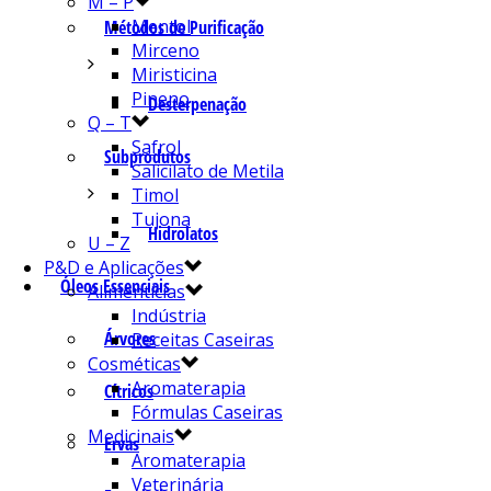
M – P
Mentol
Métodos de Purificação
Mirceno
Miristicina
Pineno
Desterpenação
Q – T
Safrol
Subprodutos
Salicilato de Metila
Timol
Tujona
Hidrolatos
U – Z
P&D e Aplicações
Óleos Essenciais
Alimentícias
Indústria
Árvores
Receitas Caseiras
Cosméticas
Aromaterapia
Cítricos
Fórmulas Caseiras
Medicinais
Ervas
Aromaterapia
Veterinária