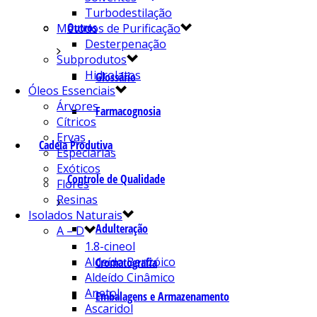
Turbodestilação
Outros
Métodos de Purificação
Desterpenação
Subprodutos
Hidrolatos
Glossário
Óleos Essenciais
Árvores
Farmacognosia
Cítricos
Ervas
Cadeia Produtiva
Especiarias
Exóticos
Controle de Qualidade
Flores
Resinas
Isolados Naturais
Adulteração
A – D
1.8-cineol
Aldeído Benzóico
Cromatografia
Aldeído Cinâmico
Anetol
Embalagens e Armazenamento
Ascaridol