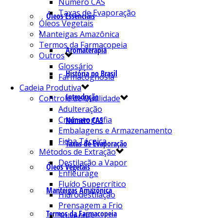
Número CAS
Taxas de Evaporação
Óleos Essenciais
Óleos Vegetais
Manteigas Amazônica
Termos da Farmacopeia
Aromaterapia
Outros
Glossário
História no Brasil
Farmacognosia
Cadeia Produtiva
Introdução
Controle de Qualidade
Adulteração
Cromatografia
Número CAS
Embalagens e Armazenamento
Ficha Técnica
Taxas de Evaporação
Métodos de Extração
Destilação a Vapor
Óleos Vegetais
Enfleurage
Fluído Supercrítico
Manteigas Amazônica
Hidrodestilação
Prensagem a Frio
Termos da Farmacopeia
Solventes