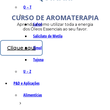
Q – T
CURSO DE AROMATERAPIA
Safrol
Aprenda a como utilizar toda a energia
dos Óleos Essenciais ao seu favor.
Salicilato de Metila
Clique aqui
Timol
Tujona
U – Z
P&D e Aplicações
Alimentícias