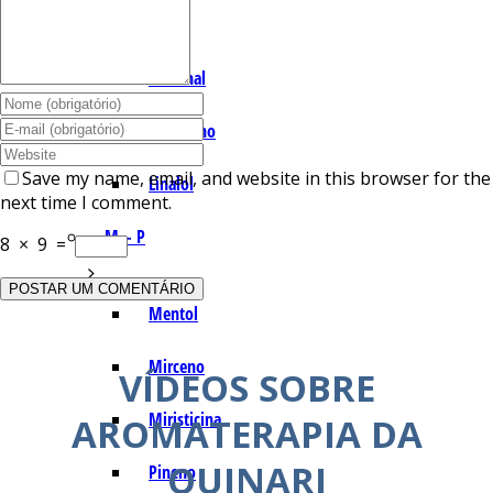
I – L
Lemonal
Limoneno
Save my name, email, and website in this browser for the
Linalol
next time I comment.
M – P
8
×
9
=
Mentol
Mirceno
VÍDEOS SOBRE
Miristicina
AROMATERAPIA DA
QUINARI
Pineno