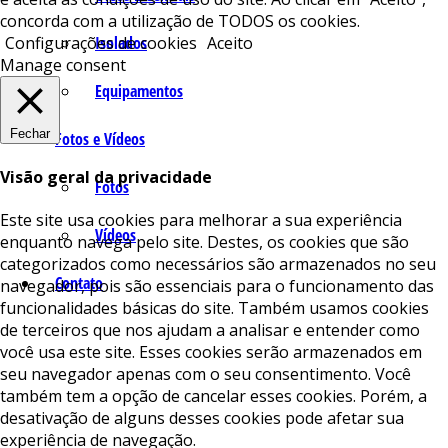
concorda com a utilização de TODOS os cookies.
Isolados
Configurações de cookies
Aceito
Manage consent
Equipamentos
Fechar
Fotos e Vídeos
Visão geral da privacidade
Fotos
Este site usa cookies para melhorar a sua experiência
Vídeos
enquanto navega pelo site. Destes, os cookies que são
categorizados como necessários são armazenados no seu
Contato
navegador, pois são essenciais para o funcionamento das
funcionalidades básicas do site. Também usamos cookies
de terceiros que nos ajudam a analisar e entender como
você usa este site. Esses cookies serão armazenados em
seu navegador apenas com o seu consentimento. Você
também tem a opção de cancelar esses cookies. Porém, a
desativação de alguns desses cookies pode afetar sua
experiência de navegação.