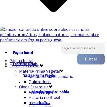
Página Inicial
Página Inicial
Conceitos Gerais
Conceitos Gerais
Matéria-Prima Vegetal
Matéria-Prima Vegetal
Metabolismo Secundário
Quimiotipos
Óleos Essenciais
Metabolismo Secundário
Aromaterapia
História no Brasil
Introdução
Quimiotipos