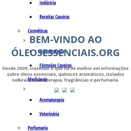
Indústria
Receitas Caseiras
Cosméticas
BEM-VINDO AO
ÓLEOSESSENCIAIS.ORG
Aromaterapia
Fórmulas Caseiras
Desde 2009, trazendo o que há de melhor em informações
sobre óleos essenciais, químicos aromáticos, isolados
Medicinais
naturais, aromaterapia, fragrâncias e perfumaria.
Aromaterapia
Veterinária
Perfumaria