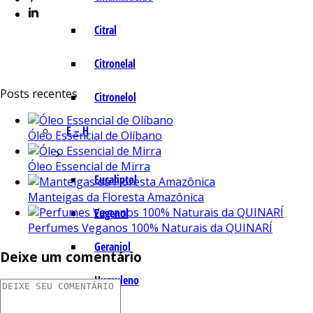
Citral
Citronelal
Posts recentes
Citronelol
E – H
Óleo Essencial de Olíbano
Óleo Essencial de Mirra
Eucaliptol
Manteigas da Floresta Amazônica
Eugenol
Perfumes Veganos 100% Naturais da QUINARÍ
Geraniol
Deixe um comentário
Humuleno