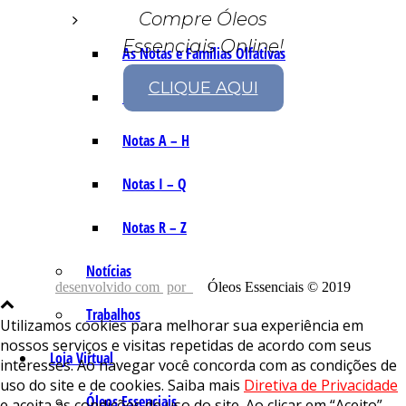
Compre Óleos
Essenciais Online!
As Notas e Famílias Olfativas
CLIQUE AQUI
Marketing Olfativo
Notas A – H
Notas I – Q
Notas R – Z
Notícias
desenvolvido com
por
Óleos Essenciais © 2019
Trabalhos
Utilizamos cookies para melhorar sua experiência em
nossos serviços e visitas repetidas de acordo com seus
Loja Virtual
interesses. Ao navegar você concorda com as condições de
uso do site e de cookies. Saiba mais
Diretiva de Privacidade
Óleos Essenciais
e aceita as condições de uso do site. Ao clicar em “Aceito”,