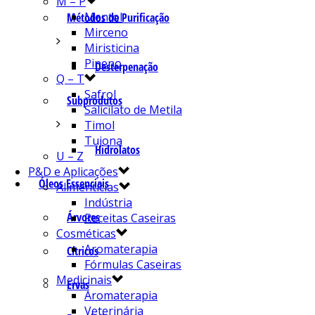
M – P
Mentol
Métodos de Purificação
Mirceno
Miristicina
Pineno
Desterpenação
Q – T
Safrol
Subprodutos
Salicilato de Metila
Timol
Tujona
Hidrolatos
U – Z
P&D e Aplicações
Óleos Essenciais
Alimentícias
Indústria
Árvores
Receitas Caseiras
Cosméticas
Aromaterapia
Cítricos
Fórmulas Caseiras
Medicinais
Ervas
Aromaterapia
Veterinária