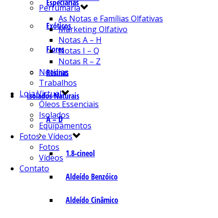
Especiarias
Perfumaria
As Notas e Famílias Olfativas
Exóticos
Marketing Olfativo
Notas A – H
Flores
Notas I – Q
Notas R – Z
Notícias
Resinas
Trabalhos
Loja Virtual
Isolados Naturais
Óleos Essenciais
Isolados
A – D
Equipamentos
Fotos e Vídeos
Fotos
1.8-cineol
Vídeos
Contato
Aldeído Benzóico
Aldeído Cinâmico