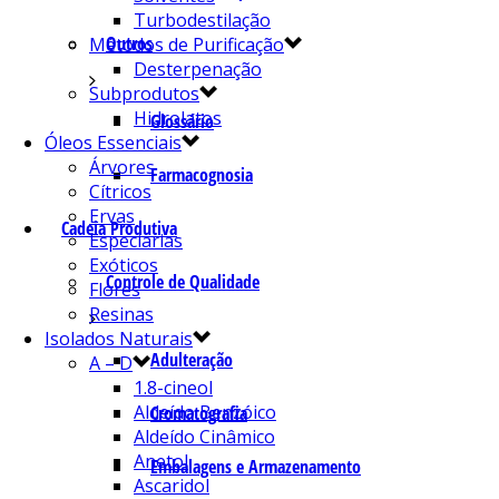
Turbodestilação
Outros
Métodos de Purificação
Desterpenação
Subprodutos
Hidrolatos
Glossário
Óleos Essenciais
Árvores
Farmacognosia
Cítricos
Ervas
Cadeia Produtiva
Especiarias
Exóticos
Controle de Qualidade
Flores
Resinas
Isolados Naturais
Adulteração
A – D
1.8-cineol
Aldeído Benzóico
Cromatografia
Aldeído Cinâmico
Anetol
Embalagens e Armazenamento
Ascaridol