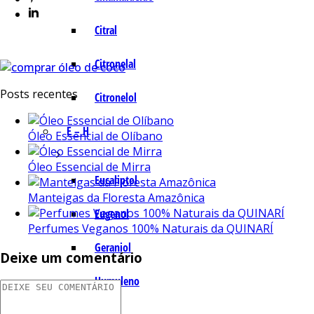
Citral
Citronelal
Posts recentes
Citronelol
E – H
Óleo Essencial de Olíbano
Óleo Essencial de Mirra
Eucaliptol
Manteigas da Floresta Amazônica
Eugenol
Perfumes Veganos 100% Naturais da QUINARÍ
Geraniol
Deixe um comentário
Humuleno