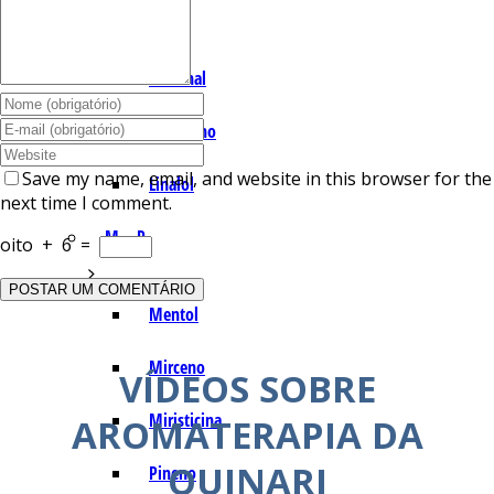
I – L
Lemonal
Limoneno
Save my name, email, and website in this browser for the
Linalol
next time I comment.
M – P
oito
+
6
=
Mentol
Mirceno
VÍDEOS SOBRE
Miristicina
AROMATERAPIA DA
QUINARI
Pineno