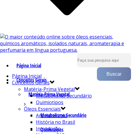
Página Inicial
Página Inicial
Conceitos Gerais
Conceitos Gerais
Matéria-Prima Vegetal
Matéria-Prima Vegetal
Metabolismo Secundário
Quimiotipos
Óleos Essenciais
Metabolismo Secundário
Aromaterapia
História no Brasil
Introdução
Quimiotipos