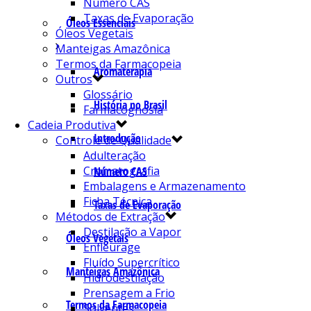
Número CAS
Taxas de Evaporação
Óleos Essenciais
Óleos Vegetais
Manteigas Amazônica
Termos da Farmacopeia
Aromaterapia
Outros
Glossário
História no Brasil
Farmacognosia
Cadeia Produtiva
Introdução
Controle de Qualidade
Adulteração
Cromatografia
Número CAS
Embalagens e Armazenamento
Ficha Técnica
Taxas de Evaporação
Métodos de Extração
Destilação a Vapor
Óleos Vegetais
Enfleurage
Fluído Supercrítico
Manteigas Amazônica
Hidrodestilação
Prensagem a Frio
Termos da Farmacopeia
Solventes