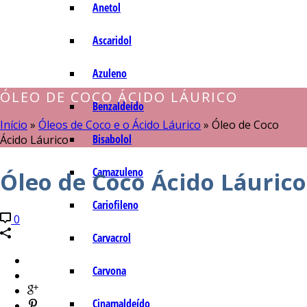
Anetol
Ascaridol
Azuleno
ÓLEO DE COCO ÁCIDO LÁURICO
Benzaldeído
Início
»
Óleos de Coco e o Ácido Láurico
»
Óleo de Coco
Bisabolol
Ácido Láurico
Camazuleno
Óleo de Coco Ácido Láurico
Cariofileno
0
Carvacrol
Carvona
Cinamaldeído