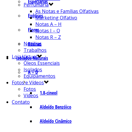
Especiarias
Perfumaria
As Notas e Famílias Olfativas
Exóticos
Marketing Olfativo
Notas A – H
Flores
Notas I – Q
Notas R – Z
Notícias
Resinas
Trabalhos
Loja Virtual
Isolados Naturais
Óleos Essenciais
Isolados
A – D
Equipamentos
Fotos e Vídeos
Fotos
1.8-cineol
Vídeos
Contato
Aldeído Benzóico
Aldeído Cinâmico