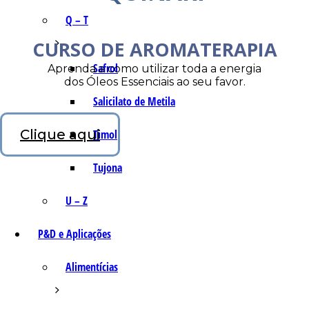
Q – T
CURSO DE AROMATERAPIA
Safrol
Aprenda a como utilizar toda a energia
dos Óleos Essenciais ao seu favor.
Salicilato de Metila
Clique aqui
Timol
Tujona
U – Z
P&D e Aplicações
Alimentícias