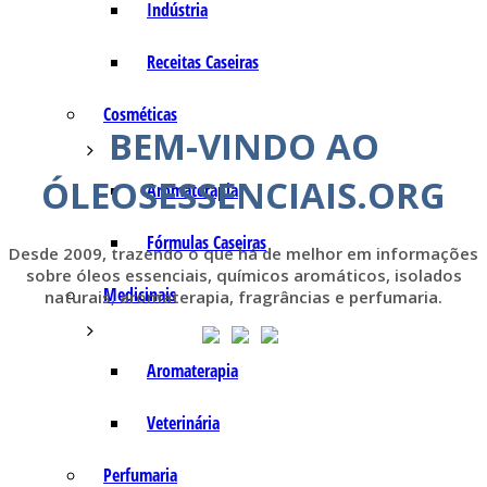
Indústria
Receitas Caseiras
Cosméticas
BEM-VINDO AO
ÓLEOSESSENCIAIS.ORG
Aromaterapia
Fórmulas Caseiras
Desde 2009, trazendo o que há de melhor em informações
sobre óleos essenciais, químicos aromáticos, isolados
Medicinais
naturais, aromaterapia, fragrâncias e perfumaria.
Aromaterapia
Veterinária
Perfumaria