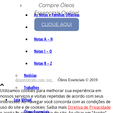
Compre Óleos
Essenciais Online!
As Notas e Famílias Olfativas
CLIQUE AQUI
Marketing Olfativo
Notas A – H
Notas I – Q
Notas R – Z
Notícias
desenvolvido com
por
Óleos Essenciais © 2019
Trabalhos
Utilizamos cookies para melhorar sua experiência em
nossos serviços e visitas repetidas de acordo com seus
Loja Virtual
interesses. Ao navegar você concorda com as condições de
uso do site e de cookies. Saiba mais
Diretiva de Privacidade
Óleos Essenciais
e aceita as condições de uso do site. Ao clicar em “Aceito”,