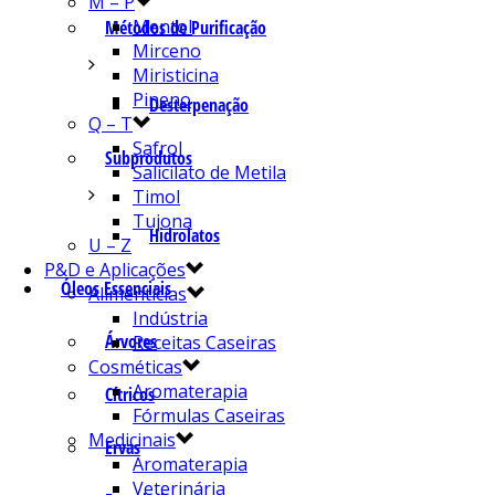
M – P
Mentol
Métodos de Purificação
Mirceno
Miristicina
Pineno
Desterpenação
Q – T
Safrol
Subprodutos
Salicilato de Metila
Timol
Tujona
Hidrolatos
U – Z
P&D e Aplicações
Óleos Essenciais
Alimentícias
Indústria
Árvores
Receitas Caseiras
Cosméticas
Aromaterapia
Cítricos
Fórmulas Caseiras
Medicinais
Ervas
Aromaterapia
Veterinária