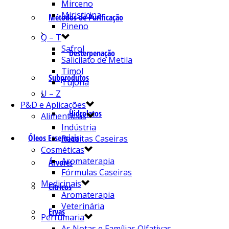
Mirceno
Miristicina
Métodos de Purificação
Pineno
Q – T
Safrol
Desterpenação
Salicilato de Metila
Timol
Subprodutos
Tujona
U – Z
P&D e Aplicações
Hidrolatos
Alimentícias
Indústria
Óleos Essenciais
Receitas Caseiras
Cosméticas
Aromaterapia
Árvores
Fórmulas Caseiras
Medicinais
Cítricos
Aromaterapia
Veterinária
Ervas
Perfumaria
As Notas e Famílias Olfativas