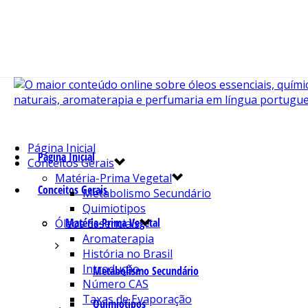
Página Inicial
Página Inicial
Conceitos Gerais
Matéria-Prima Vegetal
Conceitos Gerais
Metabolismo Secundário
Quimiotipos
Matéria-Prima Vegetal
Óleos Essenciais
Aromaterapia
História no Brasil
Introdução
Metabolismo Secundário
Número CAS
Taxas de Evaporação
Quimiotipos