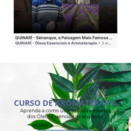
QUINARÍ - Sénanque, a Paisagem Mais Famosa da Aromaterapia
QUINARÍ - Óleos Essenciais e Aromaterapia
• 3 weeks ago
QU
CURSO DE AROMATERAPIA
Aprenda a como utilizar toda a energia
dos Óleos Essenciais ao seu favor.