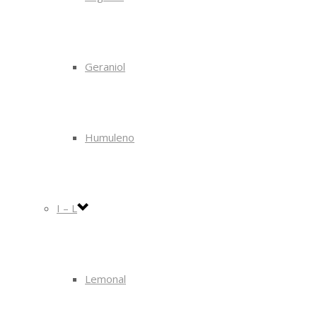
Geraniol
Humuleno
I – L
Lemonal