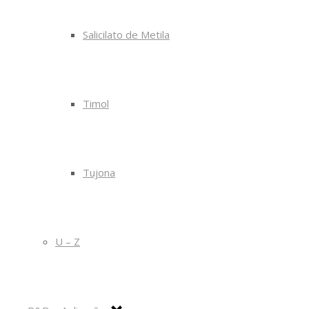
Salicilato de Metila
Timol
Tujona
U – Z