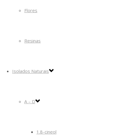
Flores
Resinas
Isolados Naturais
A – D
1.8-cineol