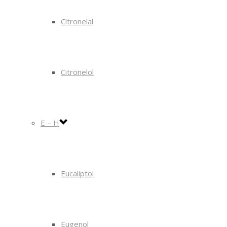
Citronelal
Citronelol
E – H
Eucaliptol
Eugenol