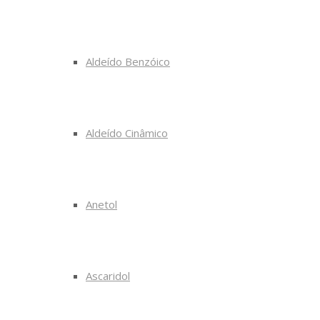
Aldeído Benzóico
Aldeído Cinâmico
Anetol
Ascaridol