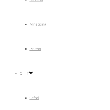
Miristicina
Pineno
Q – T
Safrol