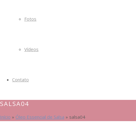
Fotos
Vídeos
Contato
SALSA04
Início
»
Óleo Essencial de Salsa
»
salsa04