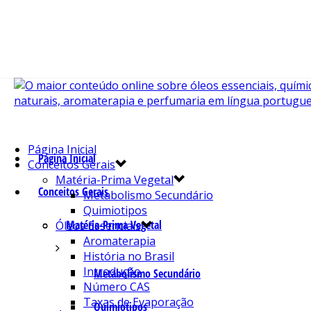
Página Inicial
Página Inicial
Conceitos Gerais
Matéria-Prima Vegetal
Conceitos Gerais
Metabolismo Secundário
Quimiotipos
Matéria-Prima Vegetal
Óleos Essenciais
Aromaterapia
História no Brasil
Introdução
Metabolismo Secundário
Número CAS
Taxas de Evaporação
Quimiotipos