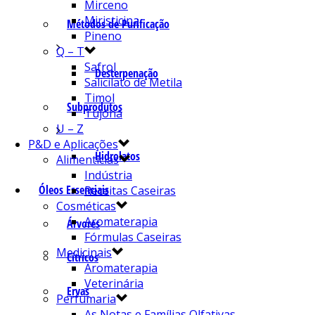
Mirceno
Miristicina
Métodos de Purificação
Pineno
Q – T
Safrol
Desterpenação
Salicilato de Metila
Timol
Subprodutos
Tujona
U – Z
P&D e Aplicações
Hidrolatos
Alimentícias
Indústria
Óleos Essenciais
Receitas Caseiras
Cosméticas
Aromaterapia
Árvores
Fórmulas Caseiras
Medicinais
Cítricos
Aromaterapia
Veterinária
Ervas
Perfumaria
As Notas e Famílias Olfativas