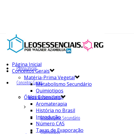
Página Inicial
Página Inicial
Conceitos Gerais
Matéria-Prima Vegetal
Conceitos Gerais
Metabolismo Secundário
Quimiotipos
Matéria-Prima Vegetal
Óleos Essenciais
Aromaterapia
História no Brasil
Introdução
Metabolismo Secundário
Número CAS
Taxas de Evaporação
Quimiotipos