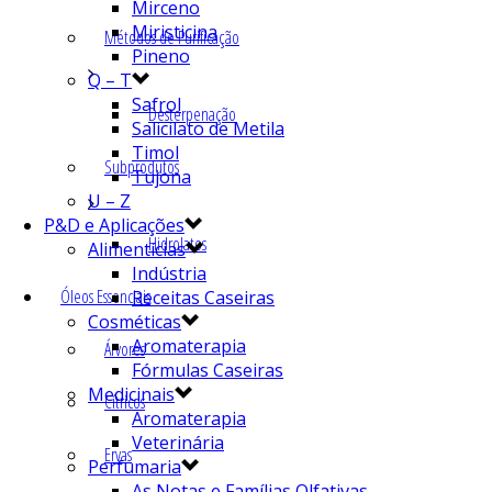
Mirceno
Miristicina
Métodos de Purificação
Pineno
Q – T
Safrol
Desterpenação
Salicilato de Metila
Timol
Subprodutos
Tujona
U – Z
P&D e Aplicações
Hidrolatos
Alimentícias
Indústria
Óleos Essenciais
Receitas Caseiras
Cosméticas
Aromaterapia
Árvores
Fórmulas Caseiras
Medicinais
Cítricos
Aromaterapia
Veterinária
Ervas
Perfumaria
As Notas e Famílias Olfativas