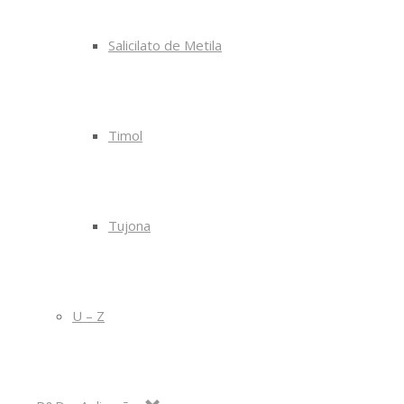
Salicilato de Metila
Timol
Tujona
U – Z