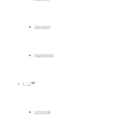
Geraniol
Humuleno
I – L
Lemonal