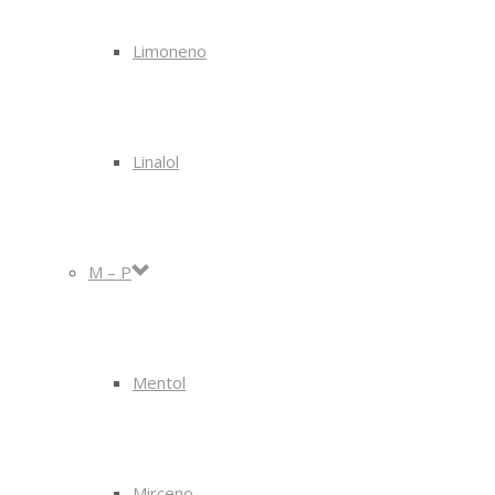
Limoneno
Linalol
M – P
Mentol
Mirceno