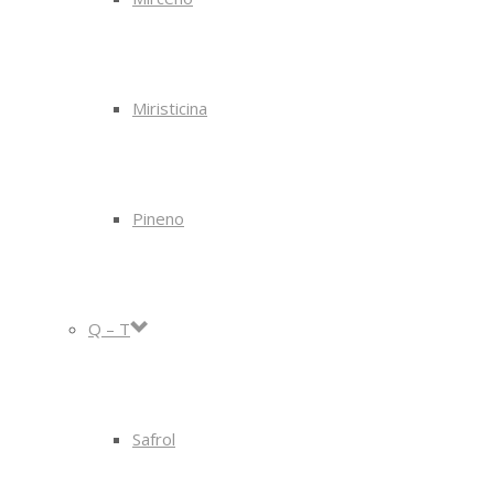
Miristicina
Pineno
Q – T
Safrol