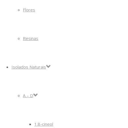
Flores
Resinas
Isolados Naturais
A – D
1.8-cineol