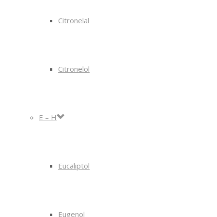
Citronelal
Citronelol
E – H
Eucaliptol
Eugenol