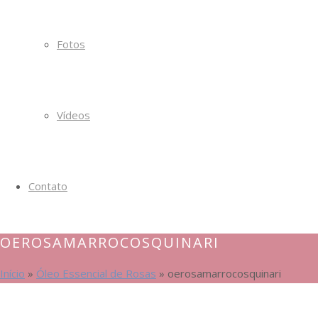
Fotos
Vídeos
Contato
OEROSAMARROCOSQUINARI
Início
»
Óleo Essencial de Rosas
»
oerosamarrocosquinari