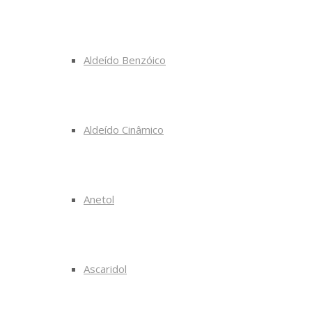
Aldeído Benzóico
Aldeído Cinâmico
Anetol
Ascaridol