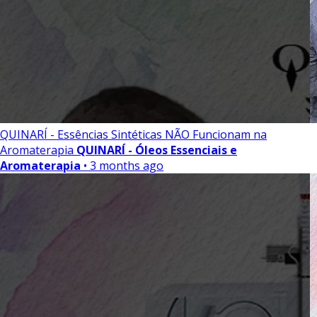
QUINARÍ - Essências Sintéticas NÃO Funcionam na
Aromaterapia
QUINARÍ - Óleos Essenciais e
Aromaterapia
• 3 months ago