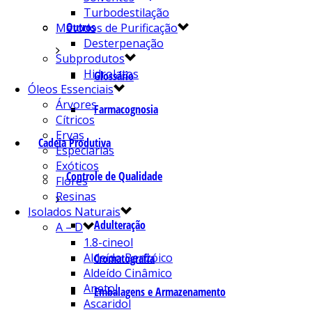
Turbodestilação
Outros
Métodos de Purificação
Desterpenação
Subprodutos
Hidrolatos
Glossário
Óleos Essenciais
Árvores
Farmacognosia
Cítricos
Ervas
Cadeia Produtiva
Especiarias
Exóticos
Controle de Qualidade
Flores
Resinas
Isolados Naturais
Adulteração
A – D
1.8-cineol
Aldeído Benzóico
Cromatografia
Aldeído Cinâmico
Anetol
Embalagens e Armazenamento
Ascaridol