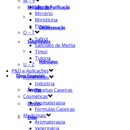
M – P
Mentol
Métodos de Purificação
Mirceno
Miristicina
Pineno
Desterpenação
Q – T
Safrol
Subprodutos
Salicilato de Metila
Timol
Tujona
Hidrolatos
U – Z
P&D e Aplicações
Óleos Essenciais
Alimentícias
Indústria
Árvores
Receitas Caseiras
Cosméticas
Aromaterapia
Cítricos
Fórmulas Caseiras
Medicinais
Ervas
Aromaterapia
Veterinária