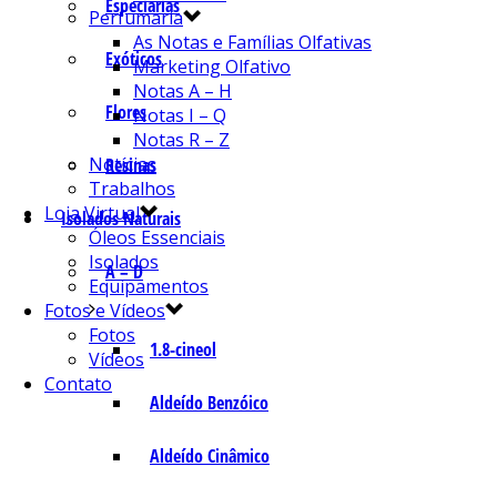
Especiarias
Perfumaria
As Notas e Famílias Olfativas
Exóticos
Marketing Olfativo
Notas A – H
Flores
Notas I – Q
Notas R – Z
Notícias
Resinas
Trabalhos
Loja Virtual
Isolados Naturais
Óleos Essenciais
Isolados
A – D
Equipamentos
Fotos e Vídeos
Fotos
1.8-cineol
Vídeos
Contato
Aldeído Benzóico
Aldeído Cinâmico