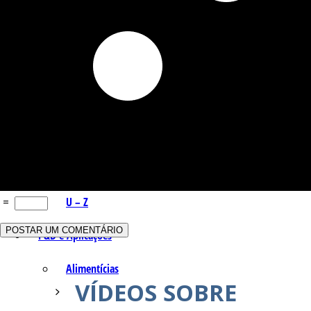
Q – T
Safrol
Salicilato de Metila
Timol
Tujona
=
U – Z
P&D e Aplicações
Alimentícias
VÍDEOS SOBRE