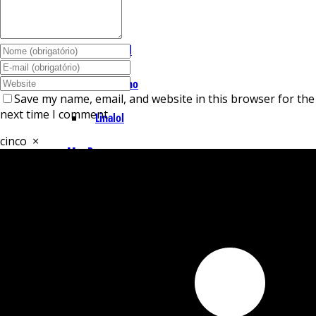
I – L
Lemonal
Limoneno
Save my name, email, and website in this browser for the
next time I comment.
Linalol
cinco
×
M – P
Mentol
Mirceno
Miristicina
Pineno