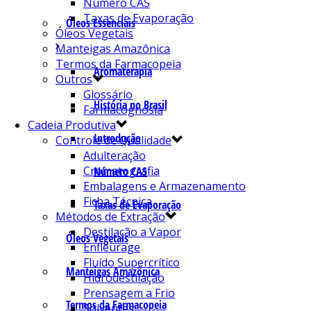
Número CAS
Taxas de Evaporação
Óleos Essenciais
Óleos Vegetais
Manteigas Amazônica
Termos da Farmacopeia
Aromaterapia
Outros
Glossário
História no Brasil
Farmacognosia
Cadeia Produtiva
Introdução
Controle de Qualidade
Adulteração
Cromatografia
Número CAS
Embalagens e Armazenamento
Ficha Técnica
Taxas de Evaporação
Métodos de Extração
Destilação a Vapor
Óleos Vegetais
Enfleurage
Fluído Supercrítico
Manteigas Amazônica
Hidrodestilação
Prensagem a Frio
Termos da Farmacopeia
Solventes