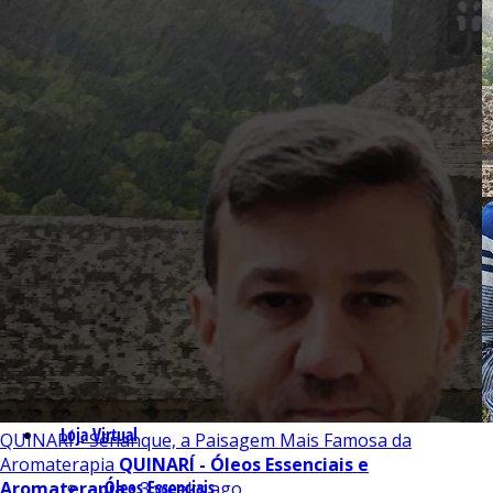
As Notas e Famílias Olfativas
Marketing Olfativo
Notas A – H
Notas I – Q
Notas R – Z
Notícias
Trabalhos
Loja Virtual
QUINARÍ - Sénanque, a Paisagem Mais Famosa da
Aromaterapia
QUINARÍ - Óleos Essenciais e
Óleos Essenciais
Aromaterapia
• 3 weeks ago