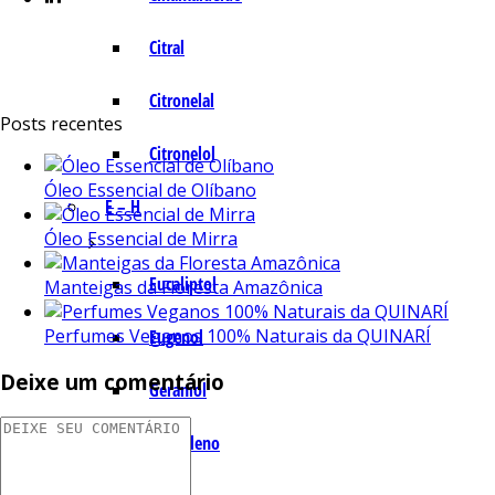
Citral
Citronelal
Posts recentes
Citronelol
Óleo Essencial de Olíbano
E – H
Óleo Essencial de Mirra
Eucaliptol
Manteigas da Floresta Amazônica
Perfumes Veganos 100% Naturais da QUINARÍ
Eugenol
Deixe um comentário
Geraniol
Humuleno