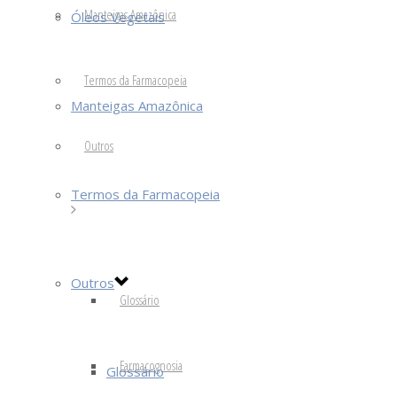
Manteigas Amazônica
Óleos Vegetais
Termos da Farmacopeia
Manteigas Amazônica
Outros
Termos da Farmacopeia
Outros
Glossário
Farmacognosia
Glossário