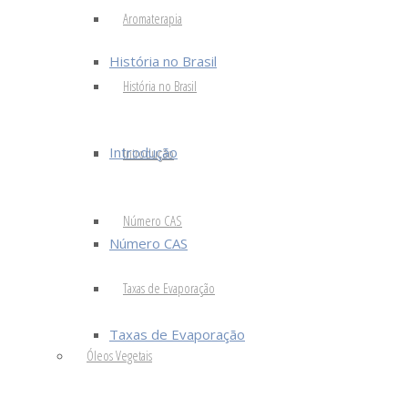
Aromaterapia
História no Brasil
História no Brasil
Introdução
Introdução
Número CAS
Número CAS
Taxas de Evaporação
Taxas de Evaporação
Óleos Vegetais