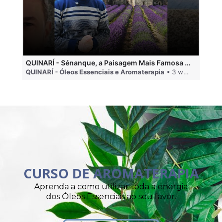
QUINARÍ - Sénanque, a Paisagem Mais Famosa da Aromaterapia
QUINARÍ - Óleos Essenciais e Aromaterapia
• 3 weeks ago
QU
CURSO DE AROMATERAPIA
Aprenda a como utilizar toda a energia
dos Óleos Essenciais ao seu favor.