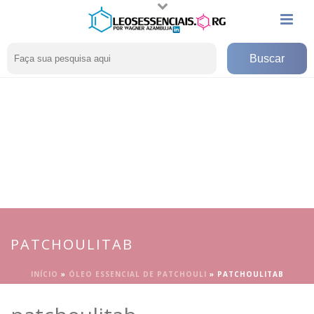
PATCHOULITAB
INÍCIO
»
ÓLEO ESSENCIAL DE PATCHOULI
»
PATCHOULITAB