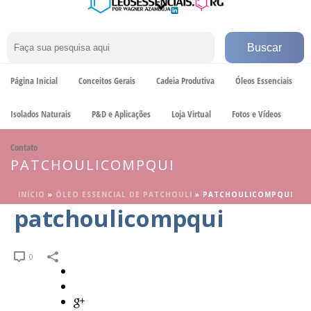
Página Inicial
Conceitos Gerais
Cadeia Produtiva
Óleos Essenciais
Isolados Naturais
P&D e Aplicações
Loja Virtual
Fotos e Vídeos
Contato
PATCHOULICOMPQUI
INÍCIO
»
ÓLEO ESSENCIAL DE PATCHOULI
»
PATCHOULICOMPQUI
patchoulicompqui
0