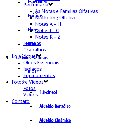
Especiarias
Perfumaria
As Notas e Famílias Olfativas
Exóticos
Marketing Olfativo
Notas A – H
Flores
Notas I – Q
Notas R – Z
Notícias
Resinas
Trabalhos
Loja Virtual
Isolados Naturais
Óleos Essenciais
Isolados
A – D
Equipamentos
Fotos e Vídeos
Fotos
1.8-cineol
Vídeos
Contato
Aldeído Benzóico
Aldeído Cinâmico