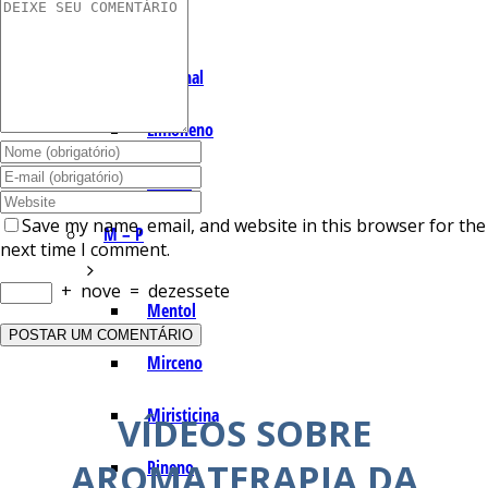
I – L
Lemonal
Limoneno
Linalol
Save my name, email, and website in this browser for the
M – P
next time I comment.
+
nove
=
dezessete
Mentol
Mirceno
Miristicina
VÍDEOS SOBRE
AROMATERAPIA DA
Pineno