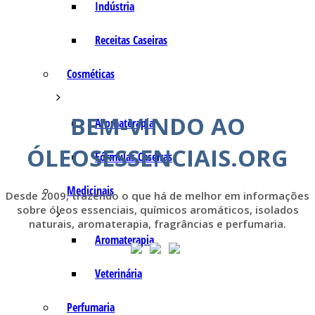
Indústria
Receitas Caseiras
Cosméticas
BEM-VINDO AO
Aromaterapia
ÓLEOSESSENCIAIS.ORG
Fórmulas Caseiras
Medicinais
Desde 2009, trazendo o que há de melhor em informações
sobre óleos essenciais, químicos aromáticos, isolados
naturais, aromaterapia, fragrâncias e perfumaria.
Aromaterapia
Veterinária
Perfumaria