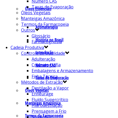
Número CAS
Taxas de Evaporação
Óleos Essenciais
Óleos Vegetais
Manteigas Amazônica
Termos da Farmacopeia
Aromaterapia
Outros
Glossário
História no Brasil
Farmacognosia
Cadeia Produtiva
Introdução
Controle de Qualidade
Adulteração
Cromatografia
Número CAS
Embalagens e Armazenamento
Ficha Técnica
Taxas de Evaporação
Métodos de Extração
Destilação a Vapor
Óleos Vegetais
Enfleurage
Fluído Supercrítico
Manteigas Amazônica
Hidrodestilação
Prensagem a Frio
Termos da Farmacopeia
Solventes