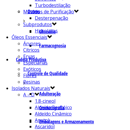
Turbodestilação
Outros
Métodos de Purificação
Desterpenação
Subprodutos
Hidrolatos
Glossário
Óleos Essenciais
Árvores
Farmacognosia
Cítricos
Ervas
Cadeia Produtiva
Especiarias
Exóticos
Controle de Qualidade
Flores
Resinas
Isolados Naturais
Adulteração
A – D
1.8-cineol
Aldeído Benzóico
Cromatografia
Aldeído Cinâmico
Anetol
Embalagens e Armazenamento
Ascaridol