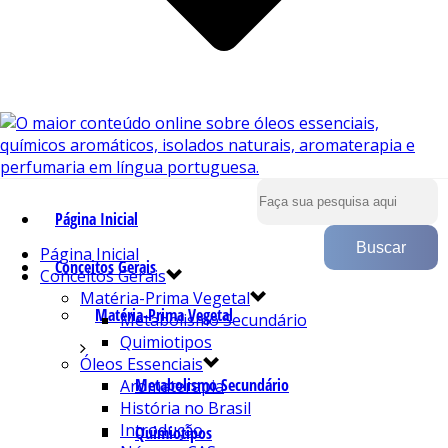
Página Inicial
Página Inicial
Conceitos Gerais
Conceitos Gerais
Matéria-Prima Vegetal
Matéria-Prima Vegetal
Metabolismo Secundário
Quimiotipos
Óleos Essenciais
Metabolismo Secundário
Aromaterapia
História no Brasil
Introdução
Quimiotipos