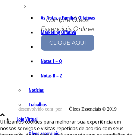
As Notas e Famílias Olfativas
Compre Óleos
Essenciais Online!
Marketing Olfativo
CLIQUE AQUI
Notas A – H
Notas I – Q
Notas R – Z
Notícias
Trabalhos
desenvolvido com
por
Óleos Essenciais © 2019
Loja Virtual
Utilizamos cookies para melhorar sua experiência em
nossos serviços e visitas repetidas de acordo com seus
Óleos Essenciais