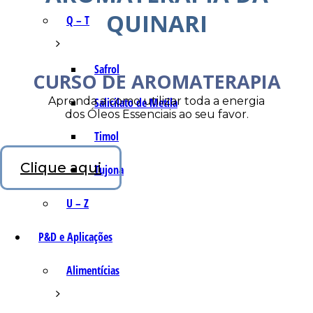
QUINARI
Q – T
Safrol
CURSO DE AROMATERAPIA
Aprenda a como utilizar toda a energia
Salicilato de Metila
dos Óleos Essenciais ao seu favor.
Timol
Clique aqui
Tujona
U – Z
P&D e Aplicações
Alimentícias