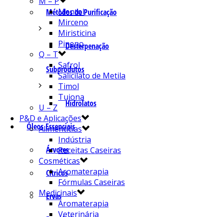
M – P
Mentol
Métodos de Purificação
Mirceno
Miristicina
Pineno
Desterpenação
Q – T
Safrol
Subprodutos
Salicilato de Metila
Timol
Tujona
Hidrolatos
U – Z
P&D e Aplicações
Óleos Essenciais
Alimentícias
Indústria
Árvores
Receitas Caseiras
Cosméticas
Aromaterapia
Cítricos
Fórmulas Caseiras
Medicinais
Ervas
Aromaterapia
Veterinária