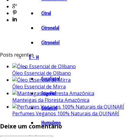
Citral
Citronelal
Citronelol
Posts recentes
E – H
Óleo Essencial de Olíbano
Eucaliptol
Óleo Essencial de Mirra
Eugenol
Manteigas da Floresta Amazônica
Geraniol
Perfumes Veganos 100% Naturais da QUINARÍ
Humuleno
Deixe um comentário