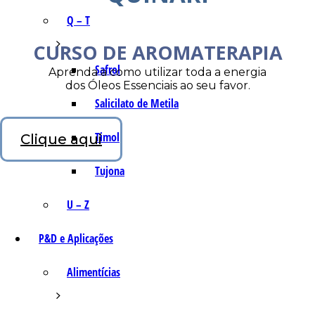
Q – T
CURSO DE AROMATERAPIA
Safrol
Aprenda a como utilizar toda a energia
dos Óleos Essenciais ao seu favor.
Salicilato de Metila
Timol
Clique aqui
Tujona
U – Z
P&D e Aplicações
Alimentícias