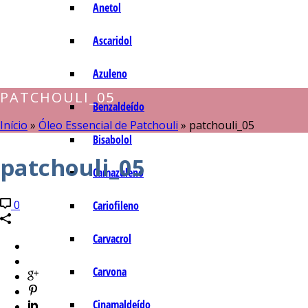
Anetol
Ascaridol
Azuleno
PATCHOULI_05
Benzaldeído
Início
»
Óleo Essencial de Patchouli
»
patchouli_05
Bisabolol
patchouli_05
Camazuleno
0
Cariofileno
Carvacrol
Carvona
Cinamaldeído