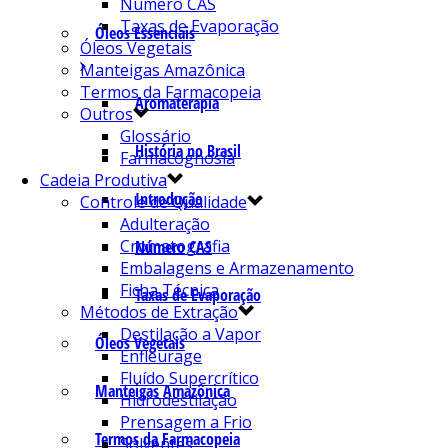
Número CAS
Taxas de Evaporação
Óleos Essenciais
Óleos Vegetais
Manteigas Amazônica
Termos da Farmacopeia
Aromaterapia
Outros
Glossário
História no Brasil
Farmacognosia
Cadeia Produtiva
Introdução
Controle de Qualidade
Adulteração
Cromatografia
Número CAS
Embalagens e Armazenamento
Ficha Técnica
Taxas de Evaporação
Métodos de Extração
Destilação a Vapor
Óleos Vegetais
Enfleurage
Fluído Supercrítico
Manteigas Amazônica
Hidrodestilação
Prensagem a Frio
Termos da Farmacopeia
Solventes