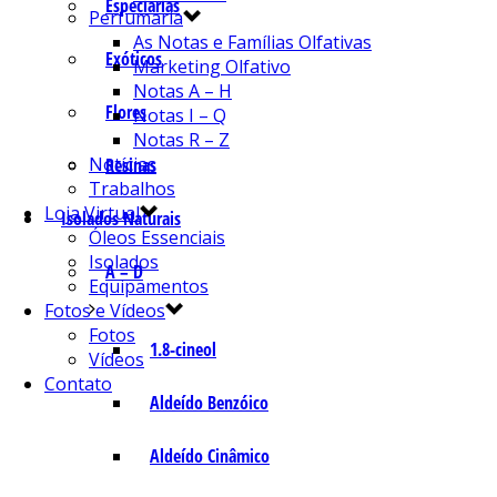
Especiarias
Perfumaria
As Notas e Famílias Olfativas
Exóticos
Marketing Olfativo
Notas A – H
Flores
Notas I – Q
Notas R – Z
Notícias
Resinas
Trabalhos
Loja Virtual
Isolados Naturais
Óleos Essenciais
Isolados
A – D
Equipamentos
Fotos e Vídeos
Fotos
1.8-cineol
Vídeos
Contato
Aldeído Benzóico
Aldeído Cinâmico