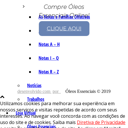
Compre Óleos
Essenciais Online!
As Notas e Famílias Olfativas
CLIQUE AQUI
Marketing Olfativo
Notas A – H
Notas I – Q
Notas R – Z
Notícias
desenvolvido com
por
Óleos Essenciais © 2019
Trabalhos
Utilizamos cookies para melhorar sua experiência em
nossos serviços e visitas repetidas de acordo com seus
Loja Virtual
interesses. Ao navegar você concorda com as condições de
uso do site e de cookies. Saiba mais
Diretiva de Privacidade
Óleos Essenciais