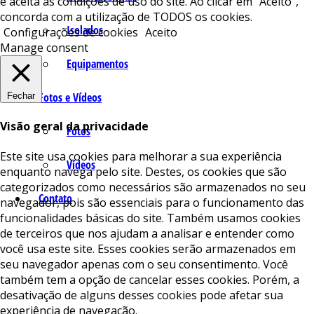
e aceita as condições de uso do site. Ao clicar em “Aceito”,
concorda com a utilização de TODOS os cookies.
Isolados
Configurações de cookies
Aceito
Manage consent
Equipamentos
Fotos e Vídeos
Fechar
Visão geral da privacidade
Fotos
Este site usa cookies para melhorar a sua experiência
Vídeos
enquanto navega pelo site. Destes, os cookies que são
categorizados como necessários são armazenados no seu
Contato
navegador, pois são essenciais para o funcionamento das
funcionalidades básicas do site. Também usamos cookies
de terceiros que nos ajudam a analisar e entender como
você usa este site. Esses cookies serão armazenados em
seu navegador apenas com o seu consentimento. Você
também tem a opção de cancelar esses cookies. Porém, a
desativação de alguns desses cookies pode afetar sua
experiência de navegação.