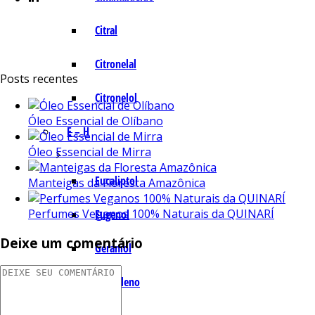
Citral
Citronelal
Posts recentes
Citronelol
Óleo Essencial de Olíbano
E – H
Óleo Essencial de Mirra
Eucaliptol
Manteigas da Floresta Amazônica
Perfumes Veganos 100% Naturais da QUINARÍ
Eugenol
Deixe um comentário
Geraniol
Humuleno