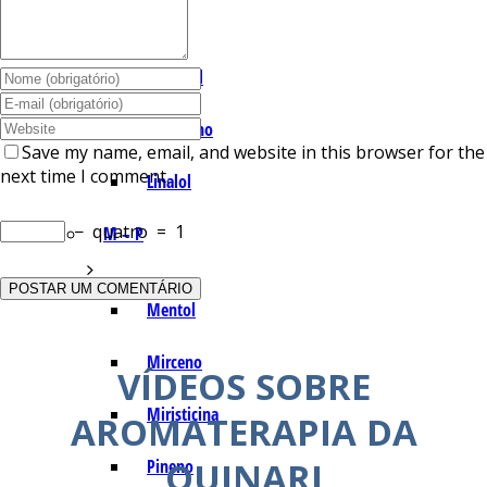
I – L
Lemonal
Limoneno
Save my name, email, and website in this browser for the
next time I comment.
Linalol
−
quatro
=
1
M – P
Mentol
Mirceno
VÍDEOS SOBRE
Miristicina
AROMATERAPIA DA
QUINARI
Pineno