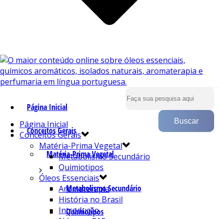
Página Inicial
Página Inicial
Conceitos Gerais
Conceitos Gerais
Matéria-Prima Vegetal
Matéria-Prima Vegetal
Metabolismo Secundário
Quimiotipos
Óleos Essenciais
Metabolismo Secundário
Aromaterapia
História no Brasil
Introdução
Quimiotipos