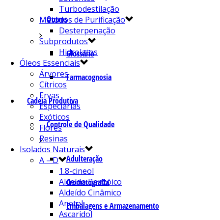
Turbodestilação
Outros
Métodos de Purificação
Desterpenação
Subprodutos
Hidrolatos
Glossário
Óleos Essenciais
Árvores
Farmacognosia
Cítricos
Ervas
Cadeia Produtiva
Especiarias
Exóticos
Controle de Qualidade
Flores
Resinas
Isolados Naturais
Adulteração
A – D
1.8-cineol
Aldeído Benzóico
Cromatografia
Aldeído Cinâmico
Anetol
Embalagens e Armazenamento
Ascaridol