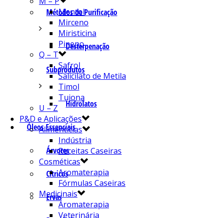
M – P
Mentol
Métodos de Purificação
Mirceno
Miristicina
Pineno
Desterpenação
Q – T
Safrol
Subprodutos
Salicilato de Metila
Timol
Tujona
Hidrolatos
U – Z
P&D e Aplicações
Óleos Essenciais
Alimentícias
Indústria
Árvores
Receitas Caseiras
Cosméticas
Aromaterapia
Cítricos
Fórmulas Caseiras
Medicinais
Ervas
Aromaterapia
Veterinária