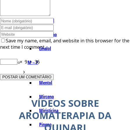
I – L
Lemonal
Limoneno
Save my name, email, and website in this browser for the
next time I comment.
Linalol
×
9
=
36
M – P
Mentol
Mirceno
VÍDEOS SOBRE
Miristicina
AROMATERAPIA DA
QUINARI
Pineno