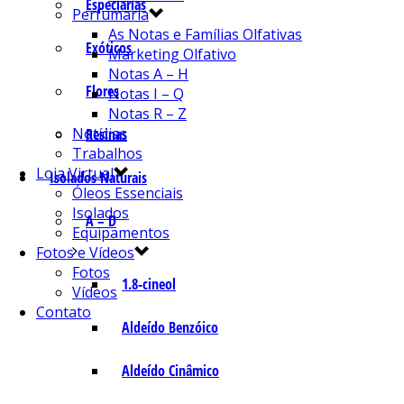
Especiarias
Perfumaria
As Notas e Famílias Olfativas
Exóticos
Marketing Olfativo
Notas A – H
Flores
Notas I – Q
Notas R – Z
Notícias
Resinas
Trabalhos
Loja Virtual
Isolados Naturais
Óleos Essenciais
Isolados
A – D
Equipamentos
Fotos e Vídeos
Fotos
1.8-cineol
Vídeos
Contato
Aldeído Benzóico
Aldeído Cinâmico