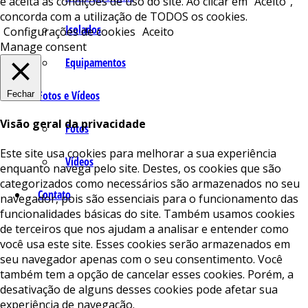
e aceita as condições de uso do site. Ao clicar em “Aceito”,
concorda com a utilização de TODOS os cookies.
Isolados
Configurações de cookies
Aceito
Manage consent
Equipamentos
Fotos e Vídeos
Fechar
Visão geral da privacidade
Fotos
Este site usa cookies para melhorar a sua experiência
Vídeos
enquanto navega pelo site. Destes, os cookies que são
categorizados como necessários são armazenados no seu
Contato
navegador, pois são essenciais para o funcionamento das
funcionalidades básicas do site. Também usamos cookies
de terceiros que nos ajudam a analisar e entender como
você usa este site. Esses cookies serão armazenados em
seu navegador apenas com o seu consentimento. Você
também tem a opção de cancelar esses cookies. Porém, a
desativação de alguns desses cookies pode afetar sua
experiência de navegação.