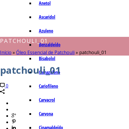
Anetol
Ascaridol
Azuleno
PATCHOULI_01
Benzaldeído
Início
»
Óleo Essencial de Patchouli
»
patchouli_01
Bisabolol
patchouli_01
Camazuleno
0
Cariofileno
Carvacrol
Carvona
Cinamaldeído