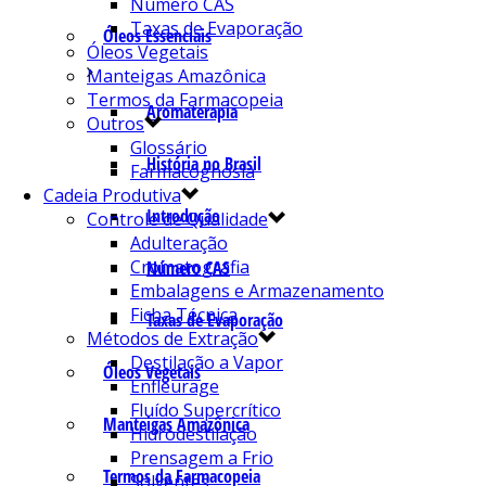
Número CAS
Taxas de Evaporação
Óleos Essenciais
Óleos Vegetais
Manteigas Amazônica
Termos da Farmacopeia
Aromaterapia
Outros
Glossário
História no Brasil
Farmacognosia
Cadeia Produtiva
Introdução
Controle de Qualidade
Adulteração
Cromatografia
Número CAS
Embalagens e Armazenamento
Ficha Técnica
Taxas de Evaporação
Métodos de Extração
Destilação a Vapor
Óleos Vegetais
Enfleurage
Fluído Supercrítico
Manteigas Amazônica
Hidrodestilação
Prensagem a Frio
Termos da Farmacopeia
Solventes