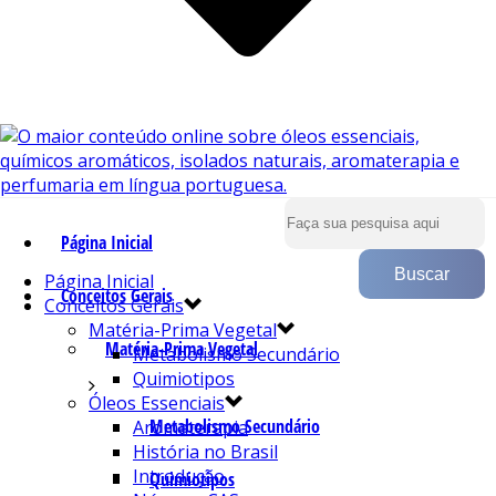
Página Inicial
Página Inicial
Conceitos Gerais
Conceitos Gerais
Matéria-Prima Vegetal
Matéria-Prima Vegetal
Metabolismo Secundário
Quimiotipos
Óleos Essenciais
Metabolismo Secundário
Aromaterapia
História no Brasil
Introdução
Quimiotipos