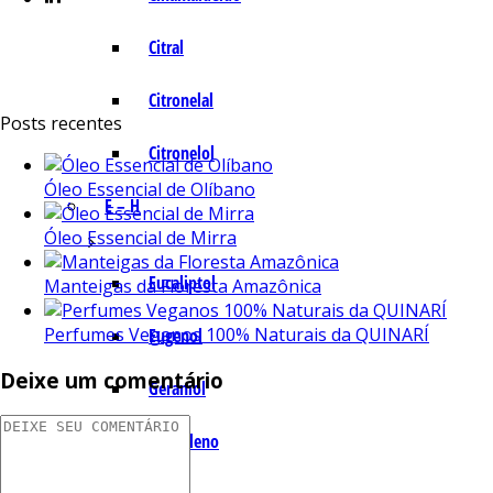
Citral
Citronelal
Posts recentes
Citronelol
Óleo Essencial de Olíbano
E – H
Óleo Essencial de Mirra
Eucaliptol
Manteigas da Floresta Amazônica
Perfumes Veganos 100% Naturais da QUINARÍ
Eugenol
Deixe um comentário
Geraniol
Humuleno