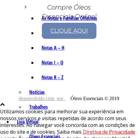
Compre Óleos
Essenciais Online!
As Notas e Famílias Olfativas
CLIQUE AQUI
Marketing Olfativo
Notas A – H
Notas I – Q
Notas R – Z
Notícias
desenvolvido com
por
Óleos Essenciais © 2019
Trabalhos
Utilizamos cookies para melhorar sua experiência em
nossos serviços e visitas repetidas de acordo com seus
Loja Virtual
interesses. Ao navegar você concorda com as condições de
uso do site e de cookies. Saiba mais
Diretiva de Privacidade
Óleos Essenciais