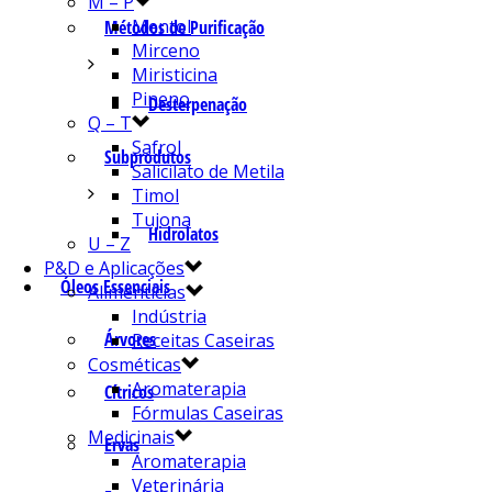
M – P
Mentol
Métodos de Purificação
Mirceno
Miristicina
Pineno
Desterpenação
Q – T
Safrol
Subprodutos
Salicilato de Metila
Timol
Tujona
Hidrolatos
U – Z
P&D e Aplicações
Óleos Essenciais
Alimentícias
Indústria
Árvores
Receitas Caseiras
Cosméticas
Aromaterapia
Cítricos
Fórmulas Caseiras
Medicinais
Ervas
Aromaterapia
Veterinária