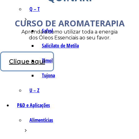
Q – T
CURSO DE AROMATERAPIA
Safrol
Aprenda a como utilizar toda a energia
dos Óleos Essenciais ao seu favor.
Salicilato de Metila
Timol
Clique aqui
Tujona
U – Z
P&D e Aplicações
Alimentícias