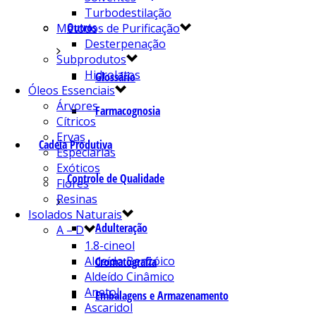
Turbodestilação
Outros
Métodos de Purificação
Desterpenação
Subprodutos
Hidrolatos
Glossário
Óleos Essenciais
Árvores
Farmacognosia
Cítricos
Ervas
Cadeia Produtiva
Especiarias
Exóticos
Controle de Qualidade
Flores
Resinas
Isolados Naturais
Adulteração
A – D
1.8-cineol
Aldeído Benzóico
Cromatografia
Aldeído Cinâmico
Anetol
Embalagens e Armazenamento
Ascaridol