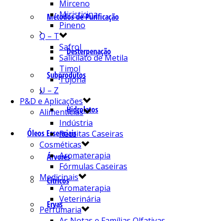
Mirceno
Miristicina
Métodos de Purificação
Pineno
Q – T
Safrol
Desterpenação
Salicilato de Metila
Timol
Subprodutos
Tujona
U – Z
P&D e Aplicações
Hidrolatos
Alimentícias
Indústria
Óleos Essenciais
Receitas Caseiras
Cosméticas
Aromaterapia
Árvores
Fórmulas Caseiras
Medicinais
Cítricos
Aromaterapia
Veterinária
Ervas
Perfumaria
As Notas e Famílias Olfativas