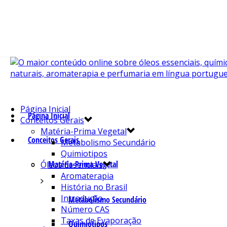
Página Inicial
Página Inicial
Conceitos Gerais
Matéria-Prima Vegetal
Conceitos Gerais
Metabolismo Secundário
Quimiotipos
Matéria-Prima Vegetal
Óleos Essenciais
Aromaterapia
História no Brasil
Introdução
Metabolismo Secundário
Número CAS
Taxas de Evaporação
Quimiotipos