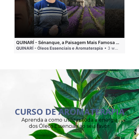
QUINARÍ - Sénanque, a Paisagem Mais Famosa da Aromaterapia
QUINARÍ - Óleos Essenciais e Aromaterapia
• 3 weeks ago
QU
CURSO DE AROMATERAPIA
Aprenda a como utilizar toda a energia
dos Óleos Essenciais ao seu favor.