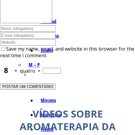
I – L
Lemonal
Limoneno
Save my name, email, and website in this browser for the
Linalol
next time I comment.
M – P
+
quatro
=
Mentol
Mirceno
VÍDEOS SOBRE
Miristicina
AROMATERAPIA DA
Pineno