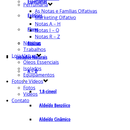
Especiarias
Perfumaria
As Notas e Famílias Olfativas
Exóticos
Marketing Olfativo
Notas A – H
Flores
Notas I – Q
Notas R – Z
Notícias
Resinas
Trabalhos
Loja Virtual
Isolados Naturais
Óleos Essenciais
Isolados
A – D
Equipamentos
Fotos e Vídeos
Fotos
1.8-cineol
Vídeos
Contato
Aldeído Benzóico
Aldeído Cinâmico