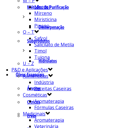
M – P
Mentol
Métodos de Purificação
Mirceno
Miristicina
Pineno
Desterpenação
Q – T
Safrol
Subprodutos
Salicilato de Metila
Timol
Tujona
Hidrolatos
U – Z
P&D e Aplicações
Óleos Essenciais
Alimentícias
Indústria
Árvores
Receitas Caseiras
Cosméticas
Aromaterapia
Cítricos
Fórmulas Caseiras
Medicinais
Ervas
Aromaterapia
Veterinária