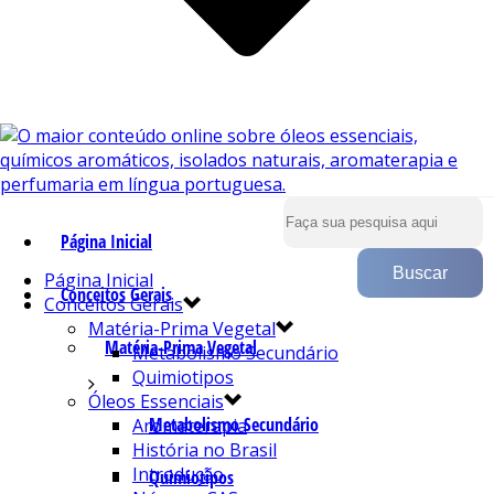
Página Inicial
Página Inicial
Conceitos Gerais
Conceitos Gerais
Matéria-Prima Vegetal
Matéria-Prima Vegetal
Metabolismo Secundário
Quimiotipos
Óleos Essenciais
Metabolismo Secundário
Aromaterapia
História no Brasil
Introdução
Quimiotipos