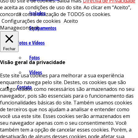
uso do site e de cookies. Saiba mais
Diretiva de Privacidade
e aceita as condições de uso do site. Ao clicar em “Aceito”,
Isolados
concorda com a utilização de TODOS os cookies.
Configurações de cookies
Aceito
Manage consent
Equipamentos
Fotos e Vídeos
Fechar
Fotos
Visão geral da privacidade
Vídeos
Este site usa cookies para melhorar a sua experiência
enquanto navega pelo site. Destes, os cookies que são
Contato
categorizados como necessários são armazenados no seu
navegador, pois são essenciais para o funcionamento das
funcionalidades básicas do site. Também usamos cookies
de terceiros que nos ajudam a analisar e entender como
você usa este site. Esses cookies serão armazenados em
seu navegador apenas com o seu consentimento. Você
também tem a opção de cancelar esses cookies. Porém, a
desativação de alguns desses cookies pode afetar sua