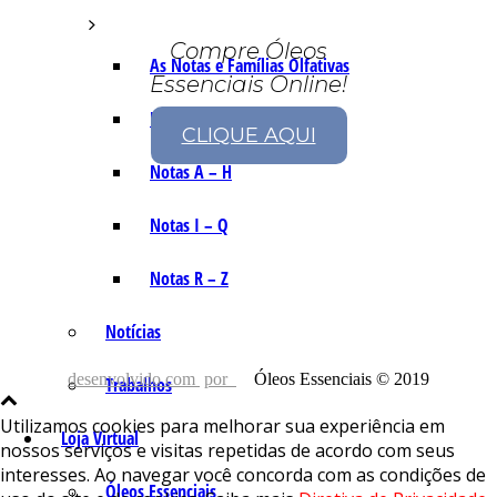
Compre Óleos
As Notas e Famílias Olfativas
Essenciais Online!
Marketing Olfativo
CLIQUE AQUI
Notas A – H
Notas I – Q
Notas R – Z
Notícias
desenvolvido com
por
Óleos Essenciais © 2019
Trabalhos
Utilizamos cookies para melhorar sua experiência em
Loja Virtual
nossos serviços e visitas repetidas de acordo com seus
interesses. Ao navegar você concorda com as condições de
Óleos Essenciais