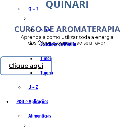
QUINARI
Q – T
CURSO DE AROMATERAPIA
Safrol
Aprenda a como utilizar toda a energia
dos Óleos Essenciais ao seu favor.
Salicilato de Metila
Timol
Clique aqui
Tujona
U – Z
P&D e Aplicações
Alimentícias