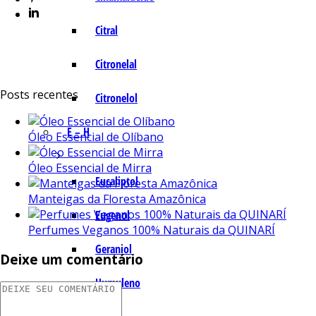
Citral
Citronelal
Posts recentes
Citronelol
E – H
Óleo Essencial de Olíbano
Óleo Essencial de Mirra
Eucaliptol
Manteigas da Floresta Amazônica
Eugenol
Perfumes Veganos 100% Naturais da QUINARÍ
Geraniol
Deixe um comentário
Humuleno