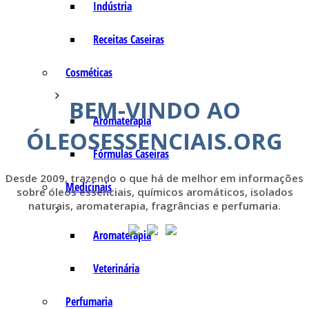
Indústria
Receitas Caseiras
Cosméticas
BEM-VINDO AO
Aromaterapia
ÓLEOSESSENCIAIS.ORG
Fórmulas Caseiras
Desde 2009, trazendo o que há de melhor em informações
Medicinais
sobre óleos essenciais, químicos aromáticos, isolados
naturais, aromaterapia, fragrâncias e perfumaria.
Aromaterapia
Veterinária
Perfumaria