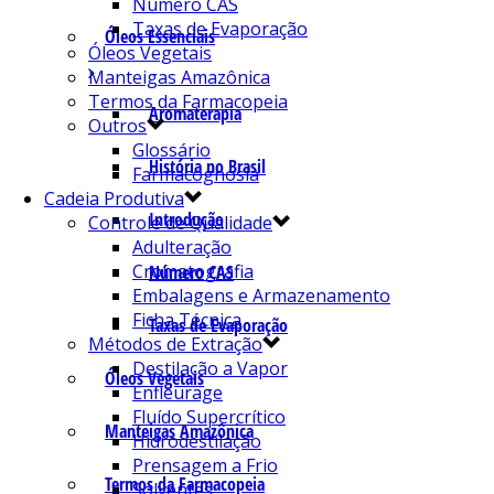
Número CAS
Taxas de Evaporação
Óleos Essenciais
Óleos Vegetais
Manteigas Amazônica
Termos da Farmacopeia
Aromaterapia
Outros
Glossário
História no Brasil
Farmacognosia
Cadeia Produtiva
Introdução
Controle de Qualidade
Adulteração
Cromatografia
Número CAS
Embalagens e Armazenamento
Ficha Técnica
Taxas de Evaporação
Métodos de Extração
Destilação a Vapor
Óleos Vegetais
Enfleurage
Fluído Supercrítico
Manteigas Amazônica
Hidrodestilação
Prensagem a Frio
Termos da Farmacopeia
Solventes