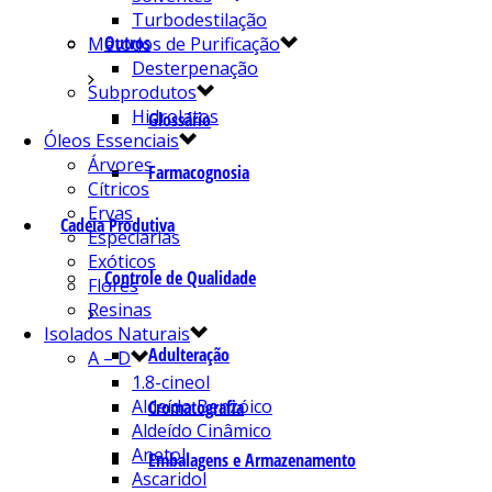
Turbodestilação
Outros
Métodos de Purificação
Desterpenação
Subprodutos
Hidrolatos
Glossário
Óleos Essenciais
Árvores
Farmacognosia
Cítricos
Ervas
Cadeia Produtiva
Especiarias
Exóticos
Controle de Qualidade
Flores
Resinas
Isolados Naturais
Adulteração
A – D
1.8-cineol
Aldeído Benzóico
Cromatografia
Aldeído Cinâmico
Anetol
Embalagens e Armazenamento
Ascaridol