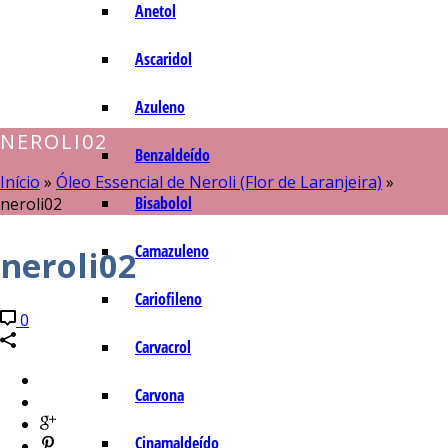
Anetol
Ascaridol
Azuleno
NEROLI02
Benzaldeído
Início
»
Óleo Essencial de Neroli (Flor de Laranjeira)
»
Bisabolol
neroli02
Camazuleno
neroli02
Cariofileno
0
Carvacrol
Carvona
Cinamaldeído