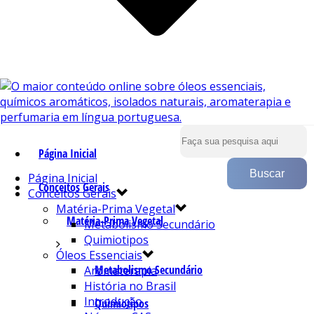
Página Inicial
Página Inicial
Conceitos Gerais
Conceitos Gerais
Matéria-Prima Vegetal
Matéria-Prima Vegetal
Metabolismo Secundário
Quimiotipos
Óleos Essenciais
Metabolismo Secundário
Aromaterapia
História no Brasil
Introdução
Quimiotipos