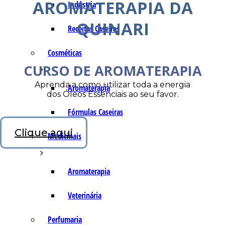
AROMATERAPIA DA
Indústria
QUINARI
Receitas Caseiras
Cosméticas
CURSO DE AROMATERAPIA
Aprenda a como utilizar toda a energia
Aromaterapia
dos Óleos Essenciais ao seu favor.
Fórmulas Caseiras
Clique aqui
Medicinais
Aromaterapia
Veterinária
Perfumaria