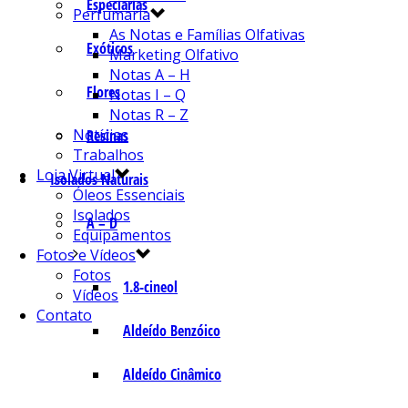
Especiarias
Perfumaria
As Notas e Famílias Olfativas
Exóticos
Marketing Olfativo
Notas A – H
Flores
Notas I – Q
Notas R – Z
Notícias
Resinas
Trabalhos
Loja Virtual
Isolados Naturais
Óleos Essenciais
Isolados
A – D
Equipamentos
Fotos e Vídeos
Fotos
1.8-cineol
Vídeos
Contato
Aldeído Benzóico
Aldeído Cinâmico