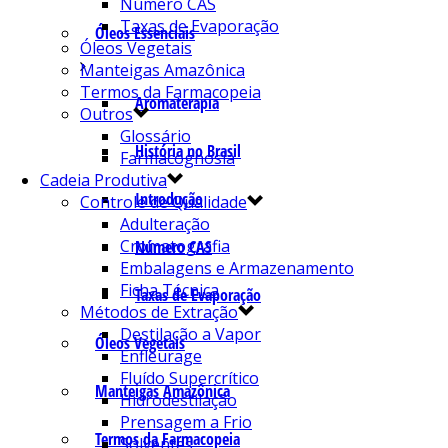
Número CAS
Taxas de Evaporação
Óleos Essenciais
Óleos Vegetais
Manteigas Amazônica
Termos da Farmacopeia
Aromaterapia
Outros
Glossário
História no Brasil
Farmacognosia
Cadeia Produtiva
Introdução
Controle de Qualidade
Adulteração
Cromatografia
Número CAS
Embalagens e Armazenamento
Ficha Técnica
Taxas de Evaporação
Métodos de Extração
Destilação a Vapor
Óleos Vegetais
Enfleurage
Fluído Supercrítico
Manteigas Amazônica
Hidrodestilação
Prensagem a Frio
Termos da Farmacopeia
Solventes