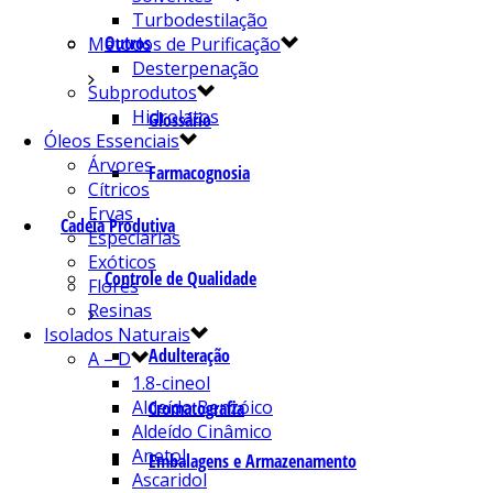
Turbodestilação
Outros
Métodos de Purificação
Desterpenação
Subprodutos
Hidrolatos
Glossário
Óleos Essenciais
Árvores
Farmacognosia
Cítricos
Ervas
Cadeia Produtiva
Especiarias
Exóticos
Controle de Qualidade
Flores
Resinas
Isolados Naturais
Adulteração
A – D
1.8-cineol
Aldeído Benzóico
Cromatografia
Aldeído Cinâmico
Anetol
Embalagens e Armazenamento
Ascaridol