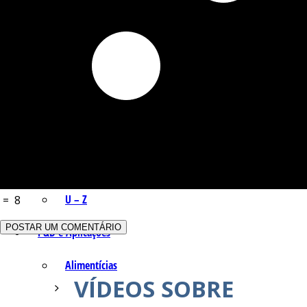
Q – T
Safrol
Salicilato de Metila
Timol
Tujona
U – Z
=
8
P&D e Aplicações
Alimentícias
VÍDEOS SOBRE