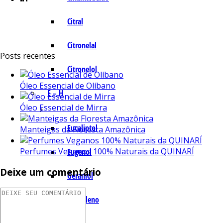
Citral
Citronelal
Posts recentes
Citronelol
Óleo Essencial de Olíbano
E – H
Óleo Essencial de Mirra
Eucaliptol
Manteigas da Floresta Amazônica
Perfumes Veganos 100% Naturais da QUINARÍ
Eugenol
Deixe um comentário
Geraniol
Humuleno