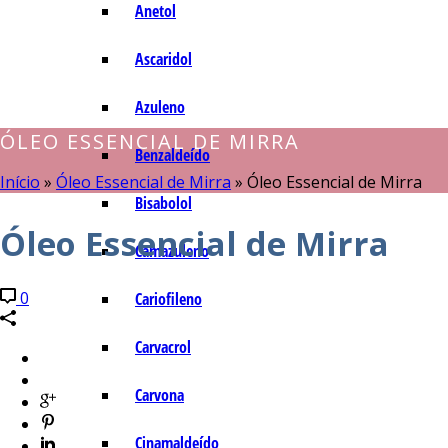
Anetol
Ascaridol
Azuleno
ÓLEO ESSENCIAL DE MIRRA
Benzaldeído
Início
»
Óleo Essencial de Mirra
»
Óleo Essencial de Mirra
Bisabolol
Óleo Essencial de Mirra
Camazuleno
0
Cariofileno
Carvacrol
Carvona
Cinamaldeído