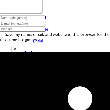
I – L
Lemonal
Limoneno
Save my name, email, and website in this browser for the
next time I comment.
Linalol
×
M – P
Mentol
Mirceno
Miristicina
Pineno