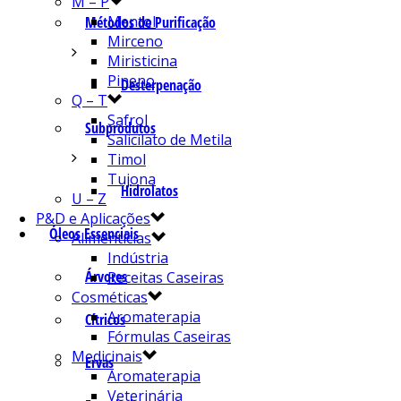
M – P
Mentol
Métodos de Purificação
Mirceno
Miristicina
Pineno
Desterpenação
Q – T
Safrol
Subprodutos
Salicilato de Metila
Timol
Tujona
Hidrolatos
U – Z
P&D e Aplicações
Óleos Essenciais
Alimentícias
Indústria
Árvores
Receitas Caseiras
Cosméticas
Aromaterapia
Cítricos
Fórmulas Caseiras
Medicinais
Ervas
Aromaterapia
Veterinária