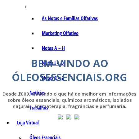
As Notas e Famílias Olfativas
Marketing Olfativo
Notas A – H
BEM-VINDO AO
Notas I – Q
ÓLEOSESSENCIAIS.ORG
Notas R – Z
Notícias
Desde 2009, trazendo o que há de melhor em informações
sobre óleos essenciais, químicos aromáticos, isolados
naturais, aromaterapia, fragrâncias e perfumaria.
Trabalhos
Loja Virtual
Óleos Essenciais