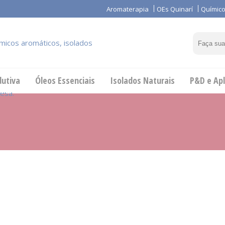
Aromaterapia
OEs Quinarí
Químico
dutiva
Óleos Essenciais
Isolados Naturais
P&D e Apl