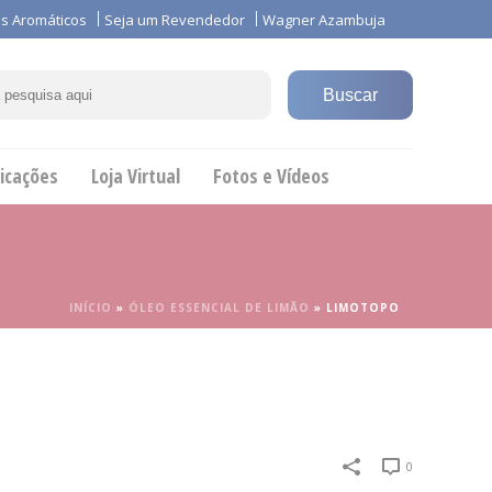
s Aromáticos
Seja um Revendedor
Wagner Azambuja
icações
Loja Virtual
Fotos e Vídeos
INÍCIO
»
ÓLEO ESSENCIAL DE LIMÃO
»
LIMOTOPO
0