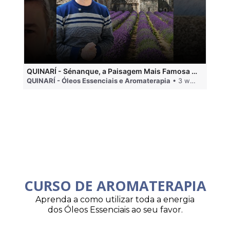
QUINARÍ - Sénanque, a Paisagem Mais Famosa da Aromaterapia
QUINARÍ - Óleos Essenciais e Aromaterapia
• 3 weeks ago
QU
CURSO DE AROMATERAPIA
Aprenda a como utilizar toda a energia
dos Óleos Essenciais ao seu favor.