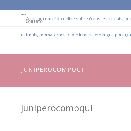
Página Inicial
Conceitos Gerais
Cadeia Pro
Contato
JUNIPEROCOMPQUI
juniperocompqui