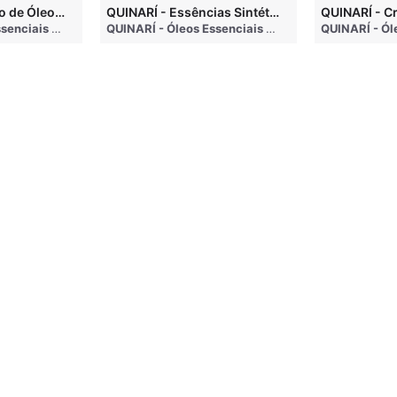
QUINARÍ - Inalação de Óleos Essenciais e Seus Benefícios
QUINARÍ - Essências Sintéticas NÃO Funcionam na Aromaterapia
go
QUINARÍ - Óleos Essenciais e Aromaterapia
• 3 months ago
QUINARÍ - Óleos Essenciais e Aromaterapia
• 3 mo