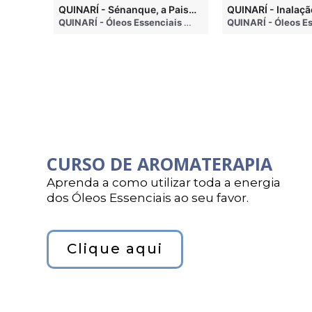
QUINARI - Métodos de Extração de Óleos Essenciais
QUINARÍ - Sénanque, a Paisagem Mais Famosa da Aromaterapia
QUINARÍ - Óleos Essenciais e Aromaterapia
• 4 months ago
QUINARÍ - Óleos Essenciais e Aromaterapia
• 3 weeks a
CURSO DE AROMATERAPIA
Aprenda a como utilizar toda a energia
dos Óleos Essenciais ao seu favor.
Clique aqui