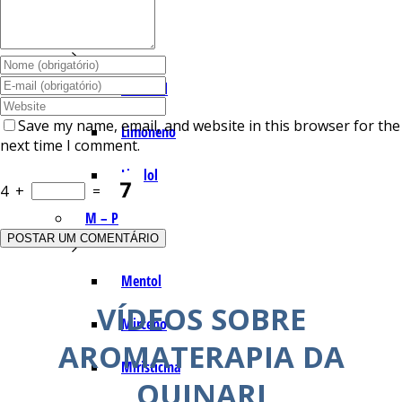
I – L
Lemonal
Save my name, email, and website in this browser for the
Limoneno
next time I comment.
Linalol
4
+
=
M – P
Mentol
VÍDEOS SOBRE
Mirceno
AROMATERAPIA DA
Miristicina
QUINARI