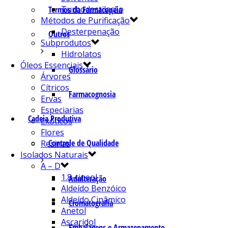
Turbodestilação
Termos da Farmacopeia
Métodos de Purificação
Desterpenação
Outros
Subprodutos
Hidrolatos
Óleos Essenciais
Glossário
Árvores
Cítricos
Farmacognosia
Ervas
Especiarias
Cadeia Produtiva
Exóticos
Flores
Controle de Qualidade
Resinas
Isolados Naturais
A – D
1.8-cineol
Adulteração
Aldeído Benzóico
Aldeído Cinâmico
Cromatografia
Anetol
Ascaridol
Embalagens e Armazenamento