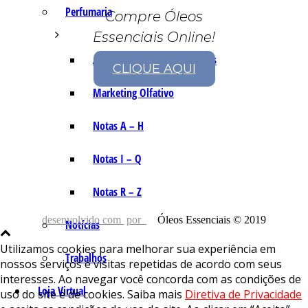
Perfumaria
Compre Óleos
Essenciais Online!
As Notas e Famílias Olfativas
CLIQUE AQUI
Marketing Olfativo
Notas A – H
Notas I – Q
Notas R – Z
desenvolvido com
por
Óleos Essenciais © 2019
Notícias
Utilizamos cookies para melhorar sua experiência em
Trabalhos
nossos serviços e visitas repetidas de acordo com seus
interesses. Ao navegar você concorda com as condições de
Loja Virtual
uso do site e de cookies. Saiba mais
Diretiva de Privacidade