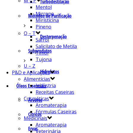
M – P
Turbodestilação
Mentol
Mirceno
Métodos de Purificação
Miristicina
Pineno
Q – T
Desterpenação
Safrol
Salicilato de Metila
Subprodutos
Timol
Tujona
U – Z
Hidrolatos
P&D e Aplicações
Alimentícias
Indústria
Óleos Essenciais
Receitas Caseiras
Cosméticas
Árvores
Aromaterapia
Fórmulas Caseiras
Cítricos
Medicinais
Aromaterapia
Ervas
Veterinária