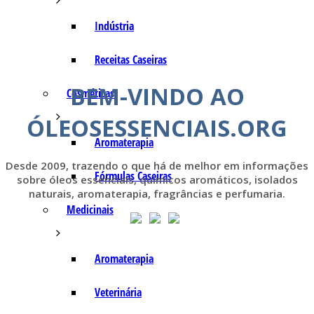
Indústria
Receitas Caseiras
BEM-VINDO AO
Cosméticas
ÓLEOSESSENCIAIS.ORG
Aromaterapia
Desde 2009, trazendo o que há de melhor em informações
Fórmulas Caseiras
sobre óleos essenciais, químicos aromáticos, isolados
naturais, aromaterapia, fragrâncias e perfumaria.
Medicinais
Aromaterapia
Veterinária