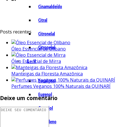
Cinamaldeído
Citral
Posts recentes
Citronelal
Citronelol
Óleo Essencial de Olíbano
E – H
Óleo Essencial de Mirra
Manteigas da Floresta Amazônica
Eucaliptol
Perfumes Veganos 100% Naturais da QUINARÍ
Eugenol
Deixe um comentário
Geraniol
Humuleno