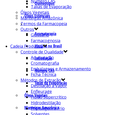
Número CAS
Quimiotipos
Taxas de Evaporação
Óleos Vegetais
Óleos Essenciais
Manteigas Amazônica
Termos da Farmacopeia
Outros
Aromaterapia
Glossário
Farmacognosia
História no Brasil
Cadeia Produtiva
Controle de Qualidade
Adulteração
Introdução
Cromatografia
Embalagens e Armazenamento
Número CAS
Ficha Técnica
Métodos de Extração
Taxas de Evaporação
Destilação a Vapor
Enfleurage
Óleos Vegetais
Fluído Supercrítico
Hidrodestilação
Manteigas Amazônica
Prensagem a Frio
Solventes