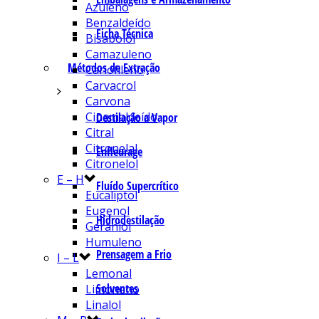
Azuleno
Benzaldeído
Ficha Técnica
Bisabolol
Camazuleno
Métodos de Extração
Cariofileno
Carvacrol
Carvona
Cinamaldeído
Destilação a Vapor
Citral
Citronelal
Enfleurage
Citronelol
E – H
Fluído Supercrítico
Eucaliptol
Eugenol
Hidrodestilação
Geraniol
Humuleno
Prensagem a Frio
I – L
Lemonal
Solventes
Limoneno
Linalol