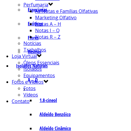
Perfumaria
Especiarias
As Notas e Famílias Olfativas
Marketing Olfativo
Exóticos
Notas A – H
Notas I – Q
Notas R – Z
Flores
Notícias
Trabalhos
Resinas
Loja Virtual
Óleos Essenciais
Isolados Naturais
Isolados
Equipamentos
A – D
Fotos e Vídeos
Fotos
Vídeos
1.8-cineol
Contato
Aldeído Benzóico
Aldeído Cinâmico