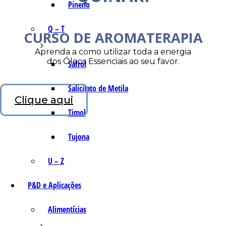
Pineno
Q – T
CURSO DE AROMATERAPIA
Aprenda a como utilizar toda a energia
dos Óleos Essenciais ao seu favor.
Safrol
Salicilato de Metila
Clique aqui
Timol
Tujona
U – Z
P&D e Aplicações
Alimentícias