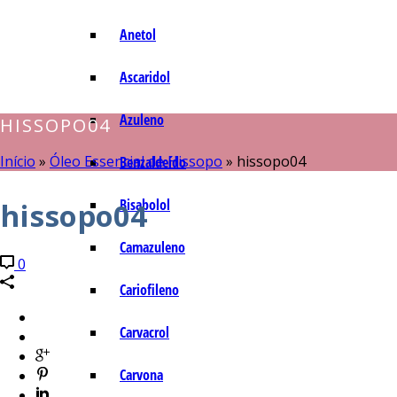
Anetol
Ascaridol
Azuleno
HISSOPO04
Início
»
Óleo Essencial de Hissopo
»
hissopo04
Benzaldeído
Bisabolol
hissopo04
Camazuleno
0
Cariofileno
Carvacrol
Carvona