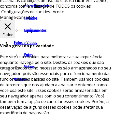
e aceita as condições de uso do site. Ao clicar em “Aceito”,
Óleos Essenciais
concorda com a utilização de TODOS os cookies.
Configurações de cookies
Aceito
Manage consent
Isolados
Equipamentos
Fechar
Fotos e Vídeos
Visão geral da privacidade
Fotos
Este site usa cookies para melhorar a sua experiência
enquanto navega pelo site. Destes, os cookies que são
Vídeos
categorizados como necessários são armazenados no seu
navegador, pois são essenciais para o funcionamento das
funcionalidades básicas do site. Também usamos cookies
Contato
de terceiros que nos ajudam a analisar e entender como
você usa este site. Esses cookies serão armazenados em
seu navegador apenas com o seu consentimento. Você
também tem a opção de cancelar esses cookies. Porém, a
desativação de alguns desses cookies pode afetar sua
experiência de navegação.