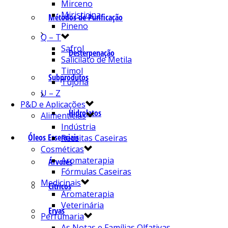
Mirceno
Miristicina
Métodos de Purificação
Pineno
Q – T
Safrol
Desterpenação
Salicilato de Metila
Timol
Subprodutos
Tujona
U – Z
P&D e Aplicações
Hidrolatos
Alimentícias
Indústria
Óleos Essenciais
Receitas Caseiras
Cosméticas
Aromaterapia
Árvores
Fórmulas Caseiras
Medicinais
Cítricos
Aromaterapia
Veterinária
Ervas
Perfumaria
As Notas e Famílias Olfativas