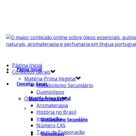
Página Inicial
Página Inicial
Conceitos Gerais
Matéria-Prima Vegetal
Conceitos Gerais
Metabolismo Secundário
Quimiotipos
Matéria-Prima Vegetal
Óleos Essenciais
Aromaterapia
História no Brasil
Introdução
Metabolismo Secundário
Número CAS
Taxas de Evaporação
Quimiotipos