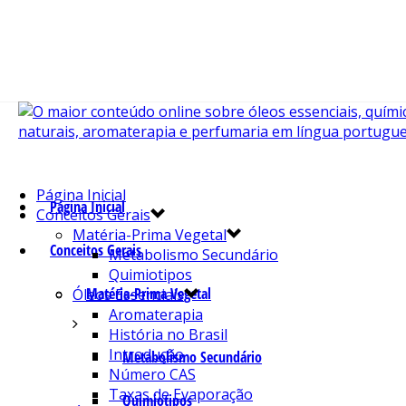
Página Inicial
Página Inicial
Conceitos Gerais
Matéria-Prima Vegetal
Conceitos Gerais
Metabolismo Secundário
Quimiotipos
Matéria-Prima Vegetal
Óleos Essenciais
Aromaterapia
História no Brasil
Introdução
Metabolismo Secundário
Número CAS
Taxas de Evaporação
Quimiotipos