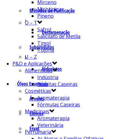
Mirceno
Miristicina
Métodos de Purificação
Pineno
Q – T
Safrol
Desterpenação
Salicilato de Metila
Timol
Subprodutos
Tujona
U – Z
P&D e Aplicações
Hidrolatos
Alimentícias
Indústria
Óleos Essenciais
Receitas Caseiras
Cosméticas
Aromaterapia
Árvores
Fórmulas Caseiras
Medicinais
Cítricos
Aromaterapia
Veterinária
Ervas
Perfumaria
As Notas e Famílias Olfativas