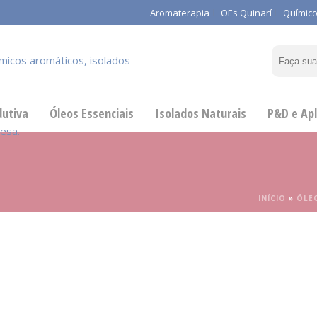
Aromaterapia
OEs Quinarí
Químico
dutiva
Óleos Essenciais
Isolados Naturais
P&D e Apl
INÍCIO
»
ÓLE