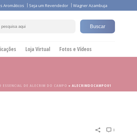
s Aromáticos
Seja um Revendedor
Wagner Azambuja
icações
Loja Virtual
Fotos e Vídeos
O ESSENCIAL DE ALECRIM DO CAMPO
»
ALECRIMDOCAMPO01
0