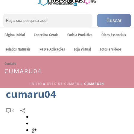
Página Inicial
Conceitos Gerais
Cadeia Produtiva
Óleos Essenciais
Isolados Naturais
P&D e Aplicações
Loja Virtual
Fotos e Vídeos
Contato
CUMARU04
INÍCIO
»
ÓLEO DE CUMARU
»
CUMARU04
cumaru04
0