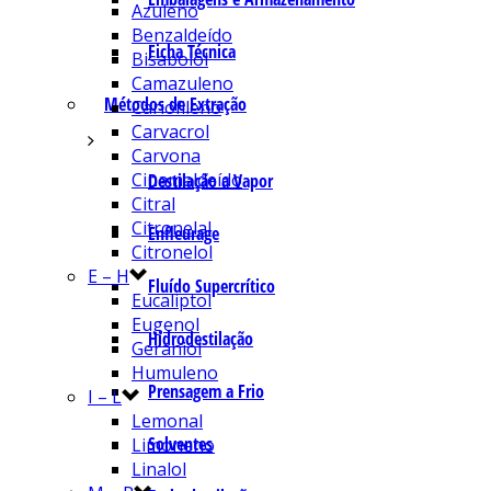
Azuleno
Benzaldeído
Ficha Técnica
Bisabolol
Camazuleno
Métodos de Extração
Cariofileno
Carvacrol
Carvona
Cinamaldeído
Destilação a Vapor
Citral
Citronelal
Enfleurage
Citronelol
E – H
Fluído Supercrítico
Eucaliptol
Eugenol
Hidrodestilação
Geraniol
Humuleno
Prensagem a Frio
I – L
Lemonal
Solventes
Limoneno
Linalol