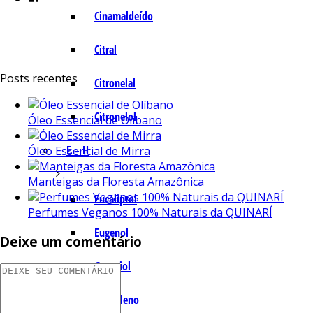
Cinamaldeído
Citral
Posts recentes
Citronelal
Citronelol
Óleo Essencial de Olíbano
E – H
Óleo Essencial de Mirra
Manteigas da Floresta Amazônica
Eucaliptol
Perfumes Veganos 100% Naturais da QUINARÍ
Eugenol
Deixe um comentário
Geraniol
Humuleno