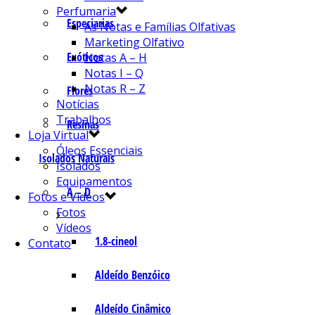
Perfumaria
Especiarias
As Notas e Famílias Olfativas
Marketing Olfativo
Exóticos
Notas A – H
Notas I – Q
Notas R – Z
Flores
Notícias
Trabalhos
Resinas
Loja Virtual
Óleos Essenciais
Isolados Naturais
Isolados
Equipamentos
A – D
Fotos e Vídeos
Fotos
Vídeos
1.8-cineol
Contato
Aldeído Benzóico
Aldeído Cinâmico