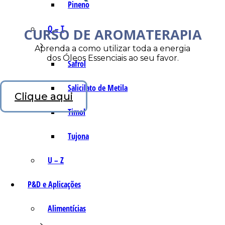
Pineno
Q – T
CURSO DE AROMATERAPIA
Aprenda a como utilizar toda a energia
dos Óleos Essenciais ao seu favor.
Safrol
Salicilato de Metila
Clique aqui
Timol
Tujona
U – Z
P&D e Aplicações
Alimentícias