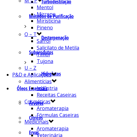
M – P
Turbodestilação
Mentol
Mirceno
Métodos de Purificação
Miristicina
Pineno
Q – T
Desterpenação
Safrol
Salicilato de Metila
Subprodutos
Timol
Tujona
U – Z
Hidrolatos
P&D e Aplicações
Alimentícias
Indústria
Óleos Essenciais
Receitas Caseiras
Cosméticas
Árvores
Aromaterapia
Fórmulas Caseiras
Cítricos
Medicinais
Aromaterapia
Ervas
Veterinária