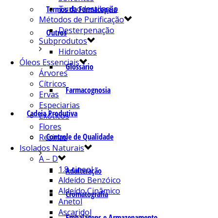
Turbodestilação
Termos da Farmacopeia
Métodos de Purificação
Desterpenação
Outros
Subprodutos
Hidrolatos
Óleos Essenciais
Glossário
Árvores
Cítricos
Farmacognosia
Ervas
Especiarias
Cadeia Produtiva
Exóticos
Flores
Controle de Qualidade
Resinas
Isolados Naturais
A – D
1.8-cineol
Adulteração
Aldeído Benzóico
Aldeído Cinâmico
Cromatografia
Anetol
Ascaridol
Embalagens e Armazenamento