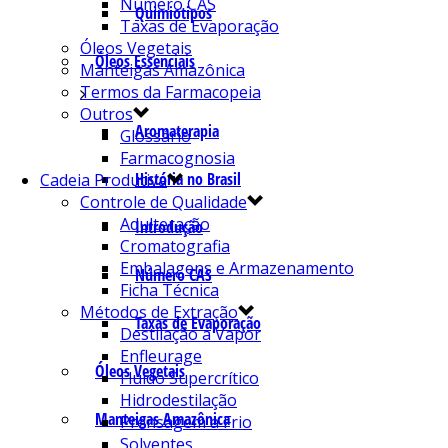
Número CAS
Quimiotipos
Taxas de Evaporação
Óleos Vegetais
Óleos Essenciais
Manteigas Amazônica
Termos da Farmacopeia
Outros
Aromaterapia
Glossário
Farmacognosia
História no Brasil
Cadeia Produtiva
Controle de Qualidade
Adulteração
Introdução
Cromatografia
Embalagens e Armazenamento
Número CAS
Ficha Técnica
Métodos de Extração
Taxas de Evaporação
Destilação a Vapor
Enfleurage
Óleos Vegetais
Fluído Supercrítico
Hidrodestilação
Manteigas Amazônica
Prensagem a Frio
Solventes