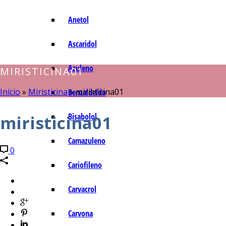
Anetol
Ascaridol
Azuleno
MIRISTICINA01
Início
»
Miristicina
»
miristicina01
Benzaldeído
Bisabolol
miristicina01
Camazuleno
0
Cariofileno
Carvacrol
Carvona