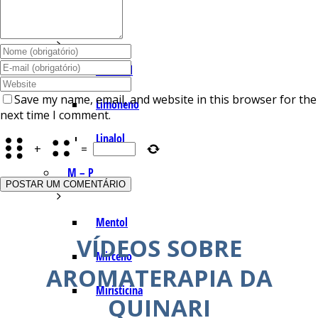
I – L
Lemonal
Save my name, email, and website in this browser for the
Limoneno
next time I comment.
Linalol
+
=
M – P
Mentol
VÍDEOS SOBRE
Mirceno
AROMATERAPIA DA
Miristicina
QUINARI