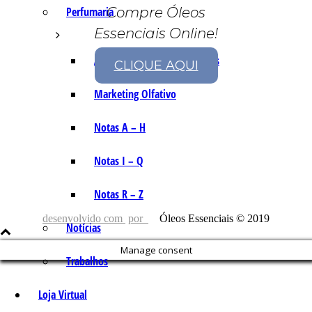
Perfumaria
Compre Óleos
Essenciais Online!
As Notas e Famílias Olfativas
CLIQUE AQUI
Marketing Olfativo
Notas A – H
Notas I – Q
Notas R – Z
desenvolvido com
por
Óleos Essenciais © 2019
Notícias
Manage consent
Trabalhos
Loja Virtual