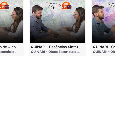
QUINARÍ - Inalação de Óleos Essenciais e Seus Benefícios
QUINARÍ - Essências Sintéticas NÃO Funcionam na Aromaterapia
go
QUINARÍ - Óleos Essenciais e Aromaterapia
• 3 months ago
QUINARÍ - Óleos Essenciais e Aromaterapia
• 3 mo