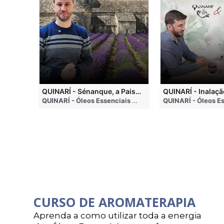
QUINARI - Métodos de Extração de Óleos Essenciais
QUINARÍ - Sénanque, a Paisagem Mais Famosa da Aromaterapia
QUINARÍ - Óleos Essenciais e Aromaterapia
• 4 months ago
QUINARÍ - Óleos Essenciais e Aromaterapia
• 3 weeks a
CURSO DE AROMATERAPIA
Aprenda a como utilizar toda a energia