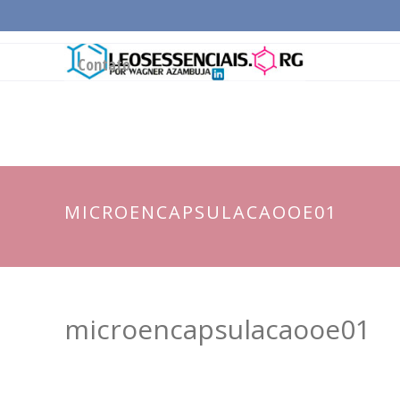
Página Inicial
Conceitos Gerais
Cadeia Pro
Contato
MICROENCAPSULACAOOE01
microencapsulacaooe01