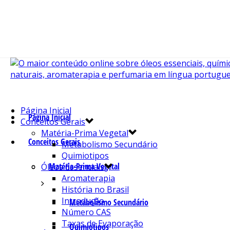
Página Inicial
Página Inicial
Conceitos Gerais
Matéria-Prima Vegetal
Conceitos Gerais
Metabolismo Secundário
Quimiotipos
Matéria-Prima Vegetal
Óleos Essenciais
Aromaterapia
História no Brasil
Introdução
Metabolismo Secundário
Número CAS
Taxas de Evaporação
Quimiotipos