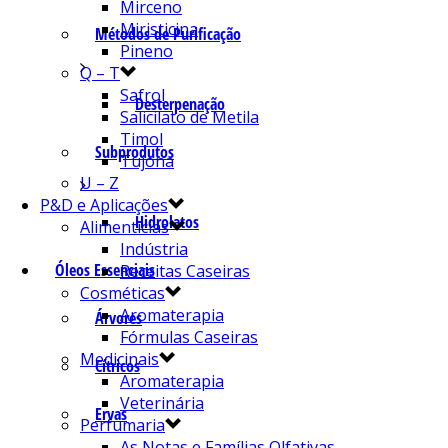
Mirceno
Miristicina
Métodos de Purificação
Pineno
Q – T
Safrol
Desterpenação
Salicilato de Metila
Timol
Subprodutos
Tujona
U – Z
P&D e Aplicações
Hidrolatos
Alimentícias
Indústria
Óleos Essenciais
Receitas Caseiras
Cosméticas
Aromaterapia
Árvores
Fórmulas Caseiras
Medicinais
Cítricos
Aromaterapia
Veterinária
Ervas
Perfumaria
As Notas e Famílias Olfativas