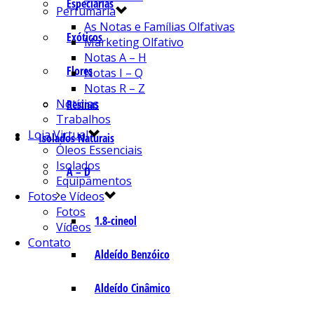
Especiarias
Perfumaria
As Notas e Famílias Olfativas
Exóticos
Marketing Olfativo
Notas A – H
Flores
Notas I – Q
Notas R – Z
Notícias
Resinas
Trabalhos
Loja Virtual
Isolados Naturais
Óleos Essenciais
Isolados
A – D
Equipamentos
Fotos e Vídeos
Fotos
1.8-cineol
Vídeos
Contato
Aldeído Benzóico
Aldeído Cinâmico