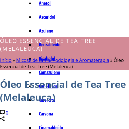
Anetol
Ascaridol
Azuleno
ÓLEO ESSENCIAL DE TEA TREE
Benzaldeído
(MELALEUCA)
Bisabolol
Início
»
Micose de unha, Podologia e Aromaterapia
»
Óleo
Essencial de Tea Tree (Melaleuca)
Camazuleno
Óleo Essencial de Tea Tree
Cariofileno
(Melaleuca)
Carvacrol
0
Carvona
Cinamaldeído