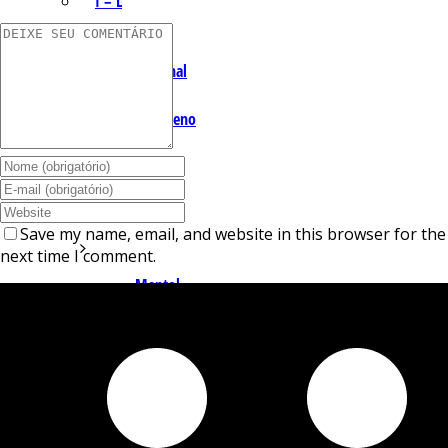
I – L
Lemonal
Limoneno
Linalol
M – P
Save my name, email, and website in this browser for the
next time I comment.
Mentol
Mirceno
Miristicina
Pineno