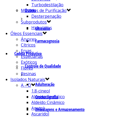
Turbodestilação
Outros
Métodos de Purificação
Desterpenação
Subprodutos
Hidrolatos
Glossário
Óleos Essenciais
Árvores
Farmacognosia
Cítricos
Ervas
Cadeia Produtiva
Especiarias
Exóticos
Controle de Qualidade
Flores
Resinas
Isolados Naturais
Adulteração
A – D
1.8-cineol
Aldeído Benzóico
Cromatografia
Aldeído Cinâmico
Anetol
Embalagens e Armazenamento
Ascaridol