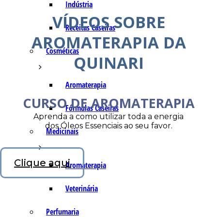
Indústria
VÍDEOS SOBRE
Receitas Caseiras
AROMATERAPIA DA
Cosméticas
QUINARI
Aromaterapia
CURSO DE AROMATERAPIA
Fórmulas Caseiras
Aprenda a como utilizar toda a energia
dos Óleos Essenciais ao seu favor.
Medicinais
Clique aqui
Aromaterapia
Veterinária
Perfumaria