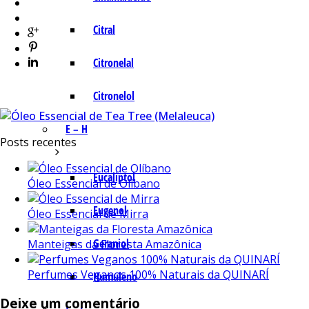
Citral
Citronelal
Citronelol
E – H
Posts recentes
Eucaliptol
Óleo Essencial de Olíbano
Eugenol
Óleo Essencial de Mirra
Geraniol
Manteigas da Floresta Amazônica
Perfumes Veganos 100% Naturais da QUINARÍ
Humuleno
Deixe um comentário