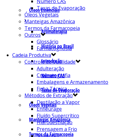
Número CAS
Taxas de Evaporação
Óleos Essenciais
Óleos Vegetais
Manteigas Amazônica
Termos da Farmacopeia
Aromaterapia
Outros
Glossário
História no Brasil
Farmacognosia
Cadeia Produtiva
Introdução
Controle de Qualidade
Adulteração
Cromatografia
Número CAS
Embalagens e Armazenamento
Ficha Técnica
Taxas de Evaporação
Métodos de Extração
Destilação a Vapor
Óleos Vegetais
Enfleurage
Fluído Supercrítico
Manteigas Amazônica
Hidrodestilação
Prensagem a Frio
Termos da Farmacopeia
Solventes