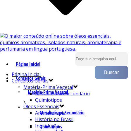
Página Inicial
Página Inicial
Conceitos Gerais
Conceitos Gerais
Matéria-Prima Vegetal
Matéria-Prima Vegetal
Metabolismo Secundário
Quimiotipos
Óleos Essenciais
Metabolismo Secundário
Aromaterapia
História no Brasil
Introdução
Quimiotipos