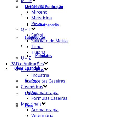
M – P
Mentol
Métodos de Purificação
Mirceno
Miristicina
Pineno
Desterpenação
Q – T
Safrol
Subprodutos
Salicilato de Metila
Timol
Tujona
Hidrolatos
U – Z
P&D e Aplicações
Óleos Essenciais
Alimentícias
Indústria
Árvores
Receitas Caseiras
Cosméticas
Aromaterapia
Cítricos
Fórmulas Caseiras
Medicinais
Ervas
Aromaterapia
Veterinária