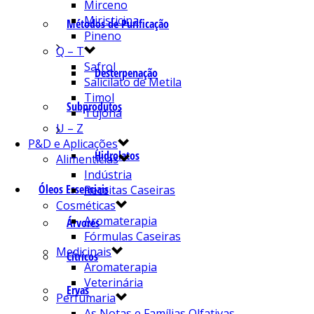
Mirceno
Miristicina
Métodos de Purificação
Pineno
Q – T
Safrol
Desterpenação
Salicilato de Metila
Timol
Subprodutos
Tujona
U – Z
P&D e Aplicações
Hidrolatos
Alimentícias
Indústria
Óleos Essenciais
Receitas Caseiras
Cosméticas
Aromaterapia
Árvores
Fórmulas Caseiras
Medicinais
Cítricos
Aromaterapia
Veterinária
Ervas
Perfumaria
As Notas e Famílias Olfativas