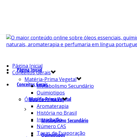
Página Inicial
Página Inicial
Conceitos Gerais
Matéria-Prima Vegetal
Conceitos Gerais
Metabolismo Secundário
Quimiotipos
Matéria-Prima Vegetal
Óleos Essenciais
Aromaterapia
História no Brasil
Introdução
Metabolismo Secundário
Número CAS
Taxas de Evaporação
Quimiotipos