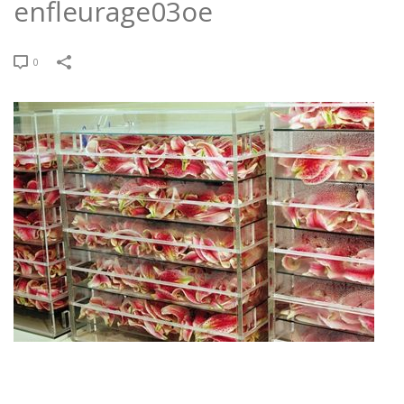
enfleurage03oe
0