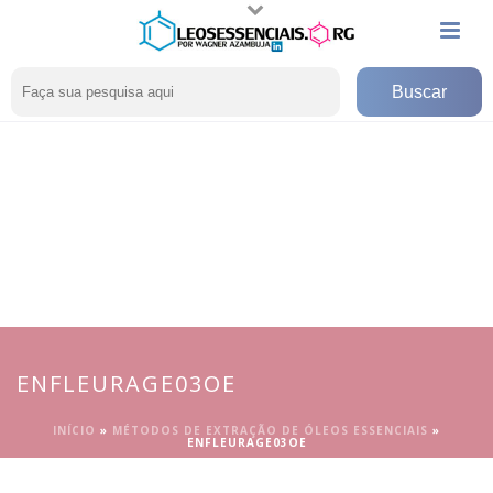
ENFLEURAGE03OE
INÍCIO
»
MÉTODOS DE EXTRAÇÃO DE ÓLEOS ESSENCIAIS
»
ENFLEURAGE03OE