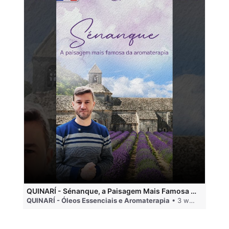
QUINARÍ - Sénanque, a Paisagem Mais Famosa da Aromaterapia
QUINARÍ - Óleos Essenciais e Aromaterapia
• 3 weeks ago
QU