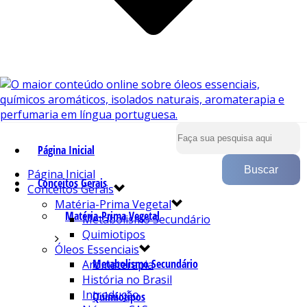
Página Inicial
Página Inicial
Conceitos Gerais
Conceitos Gerais
Matéria-Prima Vegetal
Matéria-Prima Vegetal
Metabolismo Secundário
Quimiotipos
Óleos Essenciais
Metabolismo Secundário
Aromaterapia
História no Brasil
Introdução
Quimiotipos