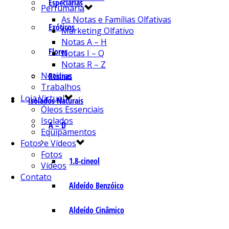
Especiarias
Perfumaria
As Notas e Famílias Olfativas
Exóticos
Marketing Olfativo
Notas A – H
Flores
Notas I – Q
Notas R – Z
Notícias
Resinas
Trabalhos
Loja Virtual
Isolados Naturais
Óleos Essenciais
Isolados
A – D
Equipamentos
Fotos e Vídeos
Fotos
1.8-cineol
Vídeos
Contato
Aldeído Benzóico
Aldeído Cinâmico