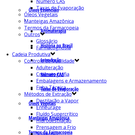
Número CAS
Taxas de Evaporação
Óleos Essenciais
Óleos Vegetais
Manteigas Amazônica
Termos da Farmacopeia
Aromaterapia
Outros
Glossário
História no Brasil
Farmacognosia
Cadeia Produtiva
Introdução
Controle de Qualidade
Adulteração
Cromatografia
Número CAS
Embalagens e Armazenamento
Ficha Técnica
Taxas de Evaporação
Métodos de Extração
Destilação a Vapor
Óleos Vegetais
Enfleurage
Fluído Supercrítico
Manteigas Amazônica
Hidrodestilação
Prensagem a Frio
Termos da Farmacopeia
Solventes