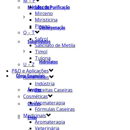
M – P
Mentol
Métodos de Purificação
Mirceno
Miristicina
Pineno
Desterpenação
Q – T
Safrol
Subprodutos
Salicilato de Metila
Timol
Tujona
Hidrolatos
U – Z
P&D e Aplicações
Óleos Essenciais
Alimentícias
Indústria
Árvores
Receitas Caseiras
Cosméticas
Aromaterapia
Cítricos
Fórmulas Caseiras
Medicinais
Ervas
Aromaterapia
Veterinária