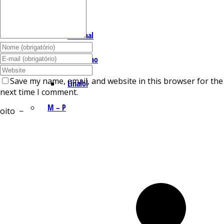
I – L
Lemonal
Limoneno
Save my name, email, and website in this browser for the
Linalol
next time I comment.
M – P
oito
−
Mentol
Mirceno
Miristicina
Pineno