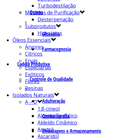
Turbodestilação
Outros
Métodos de Purificação
Desterpenação
Subprodutos
Hidrolatos
Glossário
Óleos Essenciais
Árvores
Farmacognosia
Cítricos
Ervas
Cadeia Produtiva
Especiarias
Exóticos
Controle de Qualidade
Flores
Resinas
Isolados Naturais
Adulteração
A – D
1.8-cineol
Aldeído Benzóico
Cromatografia
Aldeído Cinâmico
Anetol
Embalagens e Armazenamento
Ascaridol