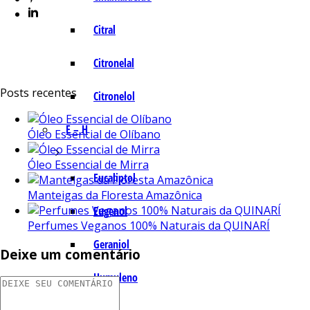
Citral
Citronelal
Posts recentes
Citronelol
E – H
Óleo Essencial de Olíbano
Óleo Essencial de Mirra
Eucaliptol
Manteigas da Floresta Amazônica
Eugenol
Perfumes Veganos 100% Naturais da QUINARÍ
Geraniol
Deixe um comentário
Humuleno