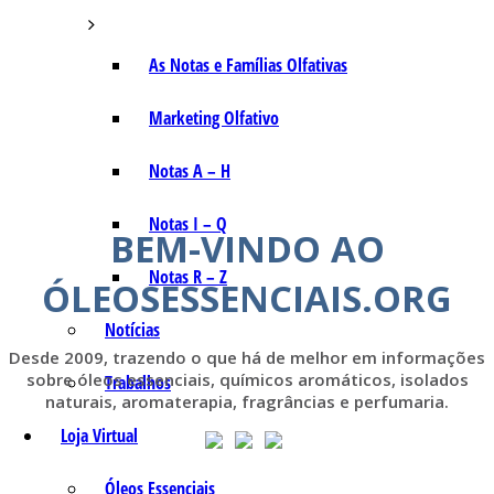
As Notas e Famílias Olfativas
Marketing Olfativo
Notas A – H
Notas I – Q
BEM-VINDO AO
Notas R – Z
ÓLEOSESSENCIAIS.ORG
Notícias
Desde 2009, trazendo o que há de melhor em informações
sobre óleos essenciais, químicos aromáticos, isolados
Trabalhos
naturais, aromaterapia, fragrâncias e perfumaria.
Loja Virtual
Óleos Essenciais