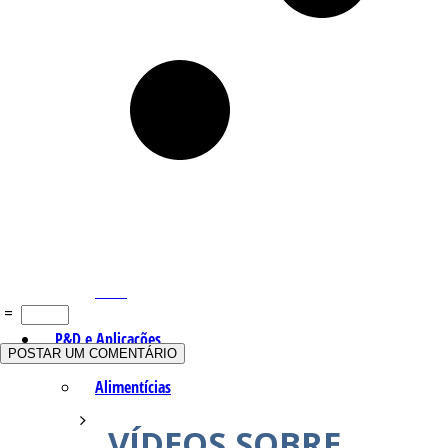
Q – T
Safrol
Salicilato de Metila
Timol
Tujona
U – Z
=
P&D e Aplicações
Alimentícias
VÍDEOS SOBRE