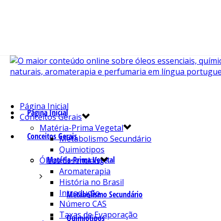
Página Inicial
Página Inicial
Conceitos Gerais
Matéria-Prima Vegetal
Conceitos Gerais
Metabolismo Secundário
Quimiotipos
Matéria-Prima Vegetal
Óleos Essenciais
Aromaterapia
História no Brasil
Introdução
Metabolismo Secundário
Número CAS
Taxas de Evaporação
Quimiotipos