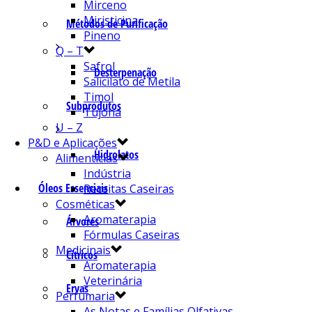
Mirceno
Miristicina
Métodos de Purificação
Pineno
Q – T
Safrol
Desterpenação
Salicilato de Metila
Timol
Subprodutos
Tujona
U – Z
P&D e Aplicações
Hidrolatos
Alimentícias
Indústria
Óleos Essenciais
Receitas Caseiras
Cosméticas
Aromaterapia
Árvores
Fórmulas Caseiras
Medicinais
Cítricos
Aromaterapia
Veterinária
Ervas
Perfumaria
As Notas e Famílias Olfativas